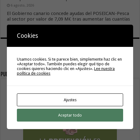
6 agosto, 2026
El Gobierno canario concede ayudas del POSEICAN-Pesca
al sector por valor de 7,09 M€ tras aumentar las cuantías
6 agosto, 2026
Cookies
Usamos cookies. Si te parece bien, simplemente haz clic en
«Aceptar todo». También puedes elegir qué tipo de
cookies quieres haciendo clic en «Ajustes».
Lee nuestra
política de cookies
Publicidad
Ajustes
Aceptar todo