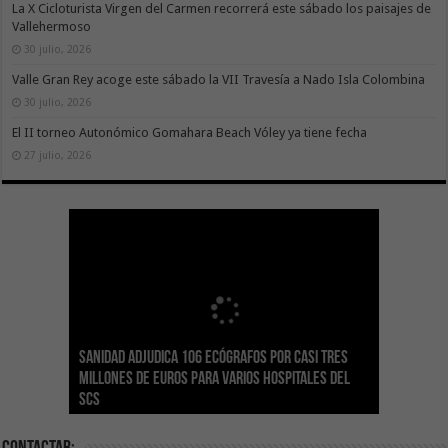
La X Cicloturista Virgen del Carmen recorrerá este sábado los paisajes de
Vallehermoso
30 julio, 2026
Valle Gran Rey acoge este sábado la VII Travesía a Nado Isla Colombina
30 julio, 2026
El II torneo Autonómico Gomahara Beach Vóley ya tiene fecha
27 julio, 2026
Sanidad adjudica 106 ecógrafos por casi tres
Gesplan logra la máxima puntuación en el
El Gobierno canario concede ayudas del
Transición Ecológica coordina con Ashotel su
Visocan incorpora 170 pisos a su parque de
Sanidad refuerza la capacidad diagnóstica de
millones de euros para varios hospitales del
Índice de Transparencia de Canarias por cuarto
POSEICAN-Pesca al sector por valor de 7,09 M€
adhesión a la Red de Refugios Climáticos de
vivienda protegida en régimen de alquiler
los centros de salud con el impulso de la
SCS
año consecutivo
tras aumentar las cuantías
Canarias
asequible de Tenerife
ecografía clínica