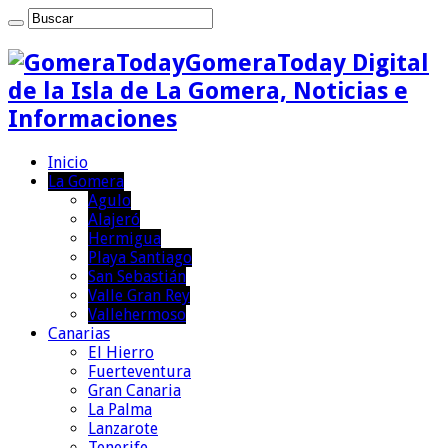
GomeraToday Digital
de la Isla de La Gomera, Noticias e
Informaciones
Inicio
La Gomera
Agulo
Alajeró
Hermigua
Playa Santiago
San Sebastián
Valle Gran Rey
Vallehermoso
Canarias
El Hierro
Fuerteventura
Gran Canaria
La Palma
Lanzarote
Tenerife