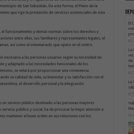
l municipio de San Sebastián. De esta forma, el Pleno de la
Dep
ento que rige la prestación de servicios asistenciales de esta
El 
ren
n, el funcionamiento y demás normas sobre los derechos y
pro
aciones entre ellas, sus familiares y representantes legales, el
3
amas, así como el voluntariado que opere en el centro.
La 
rec
ión necesaria a las personas usuarias según su necesidad de
de 
le y adaptado a las necesidades funcionales de los
te
imismo, se velará por proporcionar una convivencia
3
ndo su calidad de vida, su bienestar y su satisfacción con el
La 
toestima, el desarrollo personal y la integración
sáb
3
mo un servicio público destinado a las personas mayores
Val
Na
servicio público y social, ha de procurar la mejor atención a
3
como mantener el buen orden en sus relaciones con los