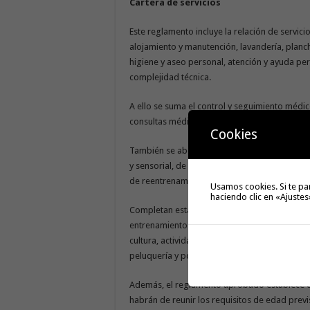
Cartera de servicios
Este reglamento incluye la relación de servici
alojamiento y manutención, lavandería, planc
higiene y aseo personal, atención y ayuda pers
complejidad técnica.
A ello se suma el control y seguimiento médico,
consultas médicas y especialistas, además d
Cookies
También se abordan actuaciones preventivas y
y sensorial, de dinamización sociocultural, d
de reentrenamiento en las actividades básicas 
Usamos cookies. Si te pa
haciendo clic en «Ajustes
Completan esta cartera de servicios la estimu
entrenamientos en habilidades personales y so
cultura, actividades festivas y lúdicas, recepci
peluquería y podología.
Además, el reglamento aprobado establece qu
habrán de reunir los requisitos de edad previs