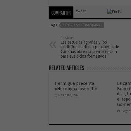
tweet
Compartir
Tags
CENTRO SOCIOSANITARIO
Previous
Las escuelas agrarias y los
institutos marítimo pesqueros de
Canarias abren la preinscripción
para sus ciclos formativos
Related Articles
Hermigua presenta
La cam
«Hermigua Joven III»
Bono C
de 1,1
6 agosto, 2026
el tej
Gome
6 agos