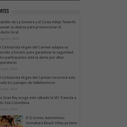
ortes
Cabildo de La Gomera y el Costa Adeje Tenerife
uevan su alianza para promocionar el
ducto local
 agosto, 2026
X Cicloturista Virgen del Carmen adapta su
orrido y horario para garantizar la seguridad
los participantes ante la alerta por altas
mperaturas
1 julio, 2026
X Cicloturista Virgen del Carmen recorrerá este
ado los paisajes de Vallehermoso
0 julio, 2026
le Gran Rey acoge este sábado la VII Travesía a
do Isla Colombina
0 julio, 2026
El II torneo Autonómico
Gomahara Beach Vóley ya tiene