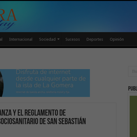
al
Internacional
Sociedad
Sucesos
Deportes
Opinión
Publ
anza y el reglamento de
ociosanitario de San Sebastián