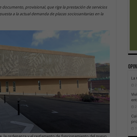
e documento, provisional, que rige la prestación de servicios
spuesta a la actual demanda de plazas sociosanitarias en la
Opin
La
2
Viv
ent
2
Cui
pr
1
e, la ordenanza y el reglamento de funcionamiento del nuevo