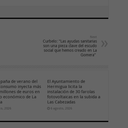
Next
Curbelo: “Las ayudas sanitarias
son una pieza clave del escudo
social que hemos creado en La
Gomera”
paña de verano del
El Ayuntamiento de
onsumo inyecta más
Hermigua licita la
 millones de euros en
instalación de 30 farolas
ido económico de La
fotovoltaicas en la subida a
ra
Las Cabezadas
to, 2026
6 agosto, 2026