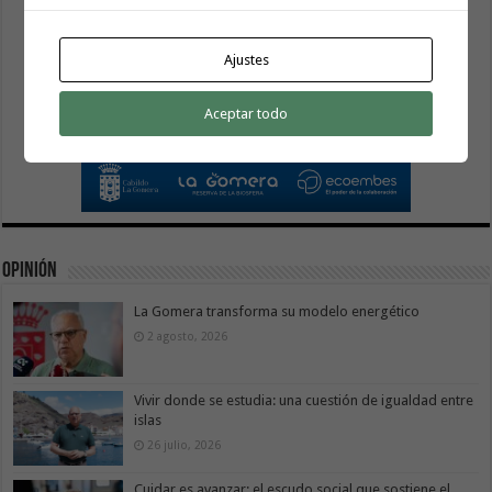
Ajustes
Aceptar todo
Opinión
La Gomera transforma su modelo energético
2 agosto, 2026
Vivir donde se estudia: una cuestión de igualdad entre
islas
26 julio, 2026
Cuidar es avanzar: el escudo social que sostiene el