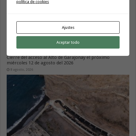
política de cookies
Ajustes
El servicio informativo itinerante de ‘La Gomera
Aceptar todo
Acompaña’ llega este lunes a Hermigua
8 agosto, 2026
Cierre del acceso al Alto de Garajonay el próximo
miércoles 12 de agosto del 2026
8 agosto, 2026