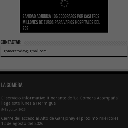
Sanidad adjudica 106 ecógrafos por casi tres
Gesplan logra la máxima puntuación en el
El Gobierno canario concede ayudas del
Transición Ecológica coordina con Ashotel su
Visocan incorpora 170 pisos a su parque de
Sanidad refuerza la capacidad diagnóstica de
millones de euros para varios hospitales del
Índice de Transparencia de Canarias por cuarto
POSEICAN-Pesca al sector por valor de 7,09 M€
adhesión a la Red de Refugios Climáticos de
vivienda protegida en régimen de alquiler
los centros de salud con el impulso de la
SCS
año consecutivo
tras aumentar las cuantías
Canarias
asequible de Tenerife
ecografía clínica
Contactar:
gomeratoday@gmail.com
La Gomera
El servicio informativo itinerante de ‘La Gomera Acompaña’
llega este lunes a Hermigua
8 agosto, 2026
Cierre del acceso al Alto de Garajonay el próximo miércoles
12 de agosto del 2026