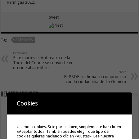
Hermigua 2022.
tweet
Tags
ARTESANÍA
Previous
Este martes el Anfiteatro de la
Torre del Conde se convierte en
un cine al aire libre
Next
El PSOE reafirma su compromiso
con la ciudadanía de La Gomera
Related Articles
Cookies
Usamos cookies. Si te parece bien, simplemente haz clic en
«Aceptar todo». También puedes elegir qué tipo de
cookies quieres haciendo clic en «Ajustes».
Lee nuestra