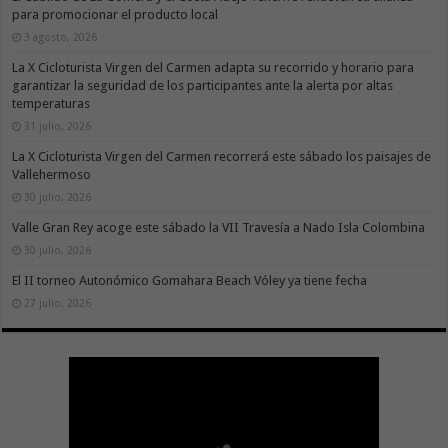
para promocionar el producto local
3 agosto, 2026
La X Cicloturista Virgen del Carmen adapta su recorrido y horario para
garantizar la seguridad de los participantes ante la alerta por altas
temperaturas
31 julio, 2026
La X Cicloturista Virgen del Carmen recorrerá este sábado los paisajes de
Vallehermoso
30 julio, 2026
Valle Gran Rey acoge este sábado la VII Travesía a Nado Isla Colombina
30 julio, 2026
El II torneo Autonómico Gomahara Beach Vóley ya tiene fecha
27 julio, 2026