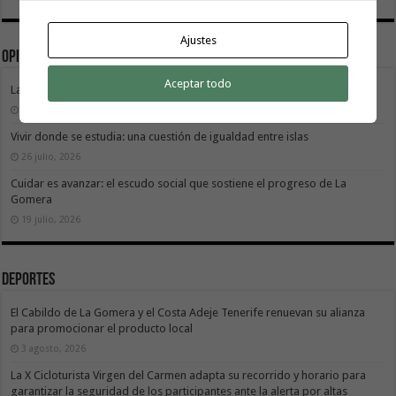
Ajustes
Opinión
Aceptar todo
La Gomera transforma su modelo energético
2 agosto, 2026
Vivir donde se estudia: una cuestión de igualdad entre islas
26 julio, 2026
Cuidar es avanzar: el escudo social que sostiene el progreso de La
Gomera
19 julio, 2026
Deportes
El Cabildo de La Gomera y el Costa Adeje Tenerife renuevan su alianza
para promocionar el producto local
3 agosto, 2026
La X Cicloturista Virgen del Carmen adapta su recorrido y horario para
garantizar la seguridad de los participantes ante la alerta por altas