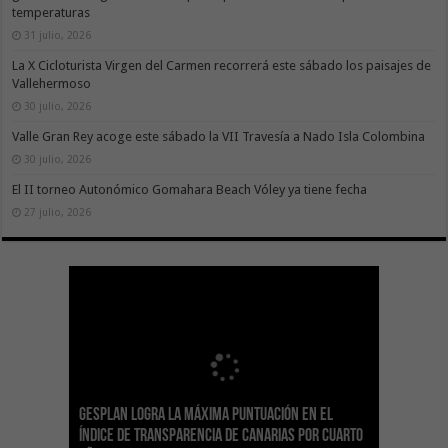
temperaturas
31 julio, 2026
La X Cicloturista Virgen del Carmen recorrerá este sábado los paisajes de
Vallehermoso
30 julio, 2026
Valle Gran Rey acoge este sábado la VII Travesía a Nado Isla Colombina
30 julio, 2026
El II torneo Autonómico Gomahara Beach Vóley ya tiene fecha
27 julio, 2026
Gesplan logra la máxima puntuación en el
El Gobierno canario concede ayudas del
Transición Ecológica coordina con Ashotel su
Visocan incorpora 170 pisos a su parque de
Sanidad refuerza la capacidad diagnóstica de
Índice de Transparencia de Canarias por cuarto
POSEICAN-Pesca al sector por valor de 7,09 M€
adhesión a la Red de Refugios Climáticos de
vivienda protegida en régimen de alquiler
los centros de salud con el impulso de la
El Gobierno de Canarias convoca el Concurso de