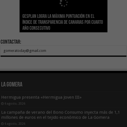
Gesplan logra la máxima puntuación en el
El Gobierno canario concede ayudas del
Transición Ecológica coordina con Ashotel su
Visocan incorpora 170 pisos a su parque de
Sanidad refuerza la capacidad diagnóstica de
Índice de Transparencia de Canarias por cuarto
POSEICAN-Pesca al sector por valor de 7,09 M€
adhesión a la Red de Refugios Climáticos de
vivienda protegida en régimen de alquiler
los centros de salud con el impulso de la
El Gobierno de Canarias convoca el Concurso de
año consecutivo
tras aumentar las cuantías
Canarias
asequible de Tenerife
ecografía clínica
Sal Marina Agrocanarias 2026
Contactar:
gomeratoday@gmail.com
La Gomera
Hermigua presenta «Hermigua Joven III»
6 agosto, 2026
La campaña de verano del Bono Consumo inyecta más de 1,1
millones de euros en el tejido económico de La Gomera
6 agosto, 2026