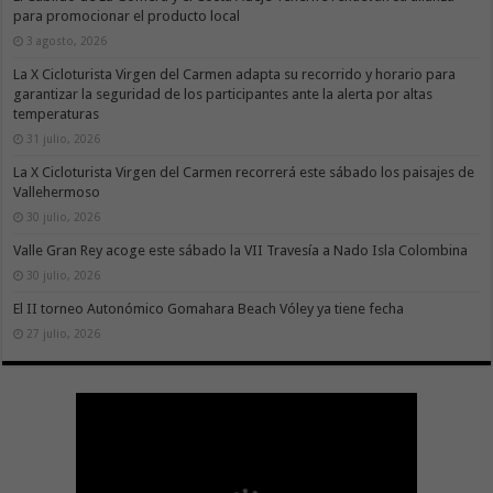
para promocionar el producto local
3 agosto, 2026
La X Cicloturista Virgen del Carmen adapta su recorrido y horario para
garantizar la seguridad de los participantes ante la alerta por altas
temperaturas
31 julio, 2026
La X Cicloturista Virgen del Carmen recorrerá este sábado los paisajes de
Vallehermoso
30 julio, 2026
Valle Gran Rey acoge este sábado la VII Travesía a Nado Isla Colombina
30 julio, 2026
El II torneo Autonómico Gomahara Beach Vóley ya tiene fecha
27 julio, 2026