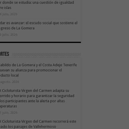
ir donde se estudia: una cuestión de igualdad
re islas
6 julio, 2026
dar es avanzar: el escudo social que sostiene el
ogreso de La Gomera
9 julio, 2026
ortes
Cabildo de La Gomera y el Costa Adeje Tenerife
uevan su alianza para promocionar el
ducto local
 agosto, 2026
X Cicloturista Virgen del Carmen adapta su
orrido y horario para garantizar la seguridad
los participantes ante la alerta por altas
mperaturas
1 julio, 2026
X Cicloturista Virgen del Carmen recorrerá este
ado los paisajes de Vallehermoso