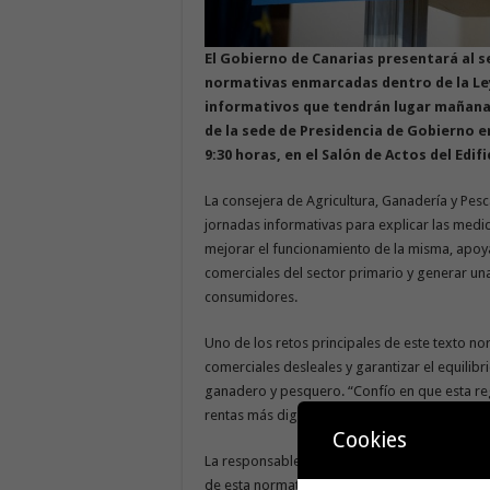
El Gobierno de Canarias presentará al se
normativas enmarcadas dentro de la Le
informativos que tendrán lugar mañana ju
de la
s
ede de Presidencia de Gobierno en 
9:30 horas, en el Salón de Actos del Edif
La consejera de Agricultura, Ganadería y Pesc
jornadas informativas para explicar las medi
mejorar el funcionamiento de la misma, apoyar
comerciales del sector primario y generar un
consumidores.
Uno de los retos principales de este texto no
comerciales desleales y garantizar el equilibri
ganadero y pesquero. “Confío en que esta regu
rentas más dignas y se favorezca el impulso d
Cookies
La responsable regional del área señaló que e
de esta normativa y que toda la cadena alime