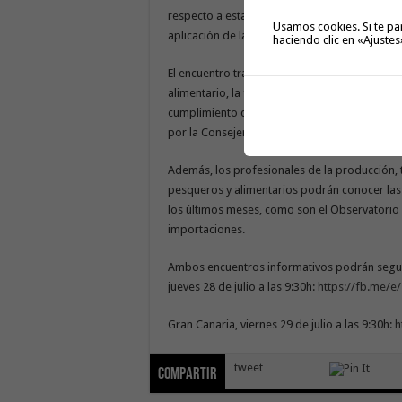
respecto a esta ley para que, después de ver
Usamos cookies. Si te pa
aplicación de la misma”.
haciendo clic en «Ajustes
El encuentro tratará de aclarar todos puntos 
alimentario, la fijación de un precio en el con
cumplimiento con las condiciones de pago has
por la Consejería.
Además, los profesionales de la producción, 
pesqueros y alimentarios podrán conocer las 
los últimos meses, como son el Observatorio
importaciones.
Ambos encuentros informativos podrán seguirs
jueves 28 de julio a las 9:30h:
https://fb.me/
Gran Canaria, viernes 29 de julio a las 9:30h:
h
tweet
Compartir