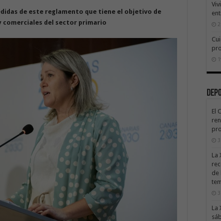
Viv
didas de este reglamento que tiene el objetivo de
ent
y comerciales del sector primario
2
Cui
pr
1
Dep
El 
ren
pro
3
La 
rec
de 
te
3
La 
sáb