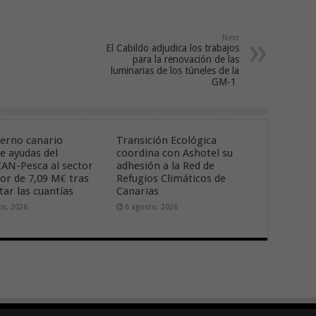
Next
El Cabildo adjudica los trabajos
para la renovación de las
luminarias de los túneles de la
GM-1
ierno canario
Transición Ecológica
e ayudas del
coordina con Ashotel su
AN-Pesca al sector
adhesión a la Red de
lor de 7,09 M€ tras
Refugios Climáticos de
ar las cuantías
Canarias
to, 2026
6 agosto, 2026