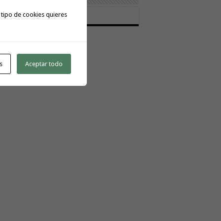
tactar:
 tipo de cookies quieres
meratoday@gmail.com
s
Aceptar todo