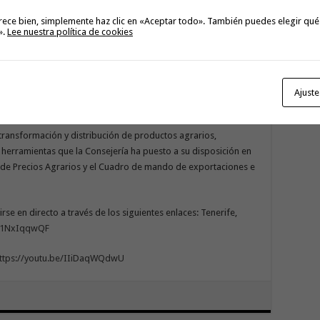
Con
ano, podamos comenzar con las visitas de inspección para la
rece bien, simplemente haz clic en «Aceptar todo». También puedes elegir qué
go
».
Lee nuestra política de cookies
de la Ley de Cadena Alimentaria, desde la firma del contrato
trato superior a los costes de producción, hasta el
ta el control del cumplimiento de esta norma, materializado
Ajuste
transformación y distribución de productos agrarios,
herramientas que la Consejería ha puesto a su disposición en
 de Precios Agrarios y el Cuadro de mando de exportaciones e
e en directo a través de los siguientes enlaces: Tenerife,
e/1NxIqqwQF
ttps://youtu.be/IIiDaqWQdwU