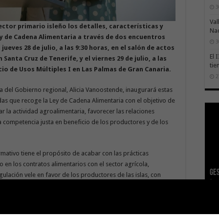
3
Val
ctor primario isleño los detalles, características y
Na
y de Cadena Alimentaria a través de dos encuentros
3
eves 28 de julio, a las 9:30 horas, en el
s
alón de
a
ctos
El 
Santa Cruz de Tenerife, y el viernes 29 de julio, a las
tie
icio de Usos Múltiples I
en
Las Palmas de Gran Canaria.
2
a del Gobierno regional, Alicia Vanoostende, inaugurará estas
das que recoge la Ley de Cadena Alimentaria con el objetivo de
 la actividad agroalimentaria, favorecer las relaciones
a competencia justa en beneficio de los productores y de los
rmativo tiene el propósito de acabar con las prácticas
o en los contratos alimentarios con el sector agrícola,
Ge
El 
Tra
Vis
San
lación vele en favor de los productores de las islas, con
Índ
POS
adh
viv
los
El 
e la eficiencia de las producciones”, manifiestó Vanoostende.
añ
tr
Ca
ase
eco
Sa
ste encuentro “resolverá las dudas del sector en la aplicación
ntaria sea consciente de cuáles son sus obligaciones con