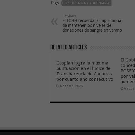
Tags
LEY DE CADENA ALIMENTARIA
Previous
El ICHH recuerda la importancia
de mantener los niveles de
donaciones de sangre en verano
Related Articles
El Gob
Gesplan logra la máxima
conced
puntuación en el Índice de
POSEIC
Transparencia de Canarias
por va
por cuarto año consecutivo
aument
6 agosto, 2026
6 agos