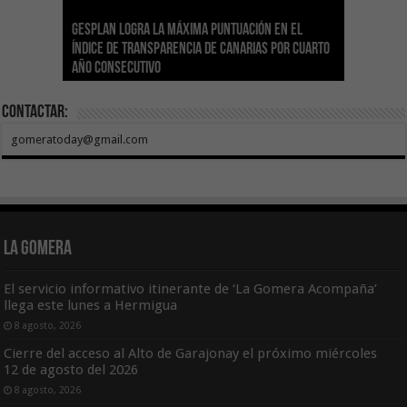
Sanidad adjudica 106 ecógrafos por casi tres
Gesplan logra la máxima puntuación en el
El Gobierno canario concede ayudas del
Transición Ecológica coordina con Ashotel su
Visocan incorpora 170 pisos a su parque de
Sanidad refuerza la capacidad diagnóstica de
millones de euros para varios hospitales del
Índice de Transparencia de Canarias por cuarto
POSEICAN-Pesca al sector por valor de 7,09 M€
adhesión a la Red de Refugios Climáticos de
vivienda protegida en régimen de alquiler
los centros de salud con el impulso de la
SCS
año consecutivo
tras aumentar las cuantías
Canarias
asequible de Tenerife
ecografía clínica
Contactar:
gomeratoday@gmail.com
La Gomera
El servicio informativo itinerante de ‘La Gomera Acompaña’
llega este lunes a Hermigua
8 agosto, 2026
Cierre del acceso al Alto de Garajonay el próximo miércoles
12 de agosto del 2026
8 agosto, 2026