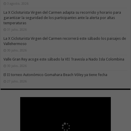
3 agosto, 2026
La X Cicloturista Virgen del Carmen adapta su recorrido y horario para
garantizar la seguridad de los participantes ante la alerta por altas
temperaturas
31 julio, 2026
La X Cicloturista Virgen del Carmen recorrerá este sábado los paisajes de
Vallehermoso
30 julio, 2026
Valle Gran Rey acoge este sábado la VII Travesía a Nado Isla Colombina
30 julio, 2026
El II torneo Autonómico Gomahara Beach Vóley ya tiene fecha
27 julio, 2026