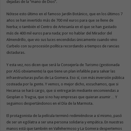
dejadas de la “mano de Dios”.
Nótese esto último en el famoso Jardín Botánico, que en los últimos 7
años se han invertido más de 700 mil euros para que se llene de
hierba; o también el Centro de Artesanía en el que se han gastado
más de 400 mil euros para nada; por no hablar del Mirador del
Almendrillo, que vio sus luces encendidas únicamente cuando vino
Curbelo con su procesión política recordando a tiempos de rancias
dictaduras.
Y esta vez, nos dicen que será la Consejería de Turismo (gestionada
por ASG obviamente) la que tiene un plan infalible para salvar las
infraestructuras pufas de La Gomera. Eso sí, con más inversión pública
costeada por la gente. Y vemos, o mejor dicho, escuchamos, que si
Hecansa se hará cargo, que si entregarán mediante encomiendas a
Gesplan o Tragsa, que si no hay empresas que quieran asumir… Y
seguimos despertándonos en el Día de la Marmota.
El protagonista de la película terminó redimiéndose a sí mismo, pasó
de ser un ególatra a ser una persona solidaria y empática. En nuestras
manos está que también en Vallehermoso y La Gomera despertemos