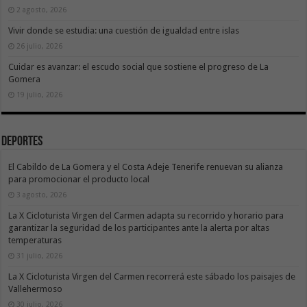
2 agosto, 2026
Vivir donde se estudia: una cuestión de igualdad entre islas
26 julio, 2026
Cuidar es avanzar: el escudo social que sostiene el progreso de La
Gomera
19 julio, 2026
Deportes
El Cabildo de La Gomera y el Costa Adeje Tenerife renuevan su alianza
para promocionar el producto local
3 agosto, 2026
La X Cicloturista Virgen del Carmen adapta su recorrido y horario para
garantizar la seguridad de los participantes ante la alerta por altas
temperaturas
31 julio, 2026
La X Cicloturista Virgen del Carmen recorrerá este sábado los paisajes de
Vallehermoso
30 julio, 2026