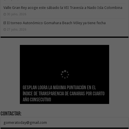
Valle Gran Rey acoge este sábado la VII Travesía a Nado Isla Colombina
30 julio, 2026
El II torneo Autonómico Gomahara Beach Vóley ya tiene fecha
27 julio, 2026
Gesplan logra la máxima puntuación en el
El Gobierno canario concede ayudas del
Transición Ecológica coordina con Ashotel su
Visocan incorpora 170 pisos a su parque de
Sanidad refuerza la capacidad diagnóstica de
Índice de Transparencia de Canarias por cuarto
POSEICAN-Pesca al sector por valor de 7,09 M€
adhesión a la Red de Refugios Climáticos de
vivienda protegida en régimen de alquiler
los centros de salud con el impulso de la
El Gobierno de Canarias convoca el Concurso de
año consecutivo
tras aumentar las cuantías
Canarias
asequible de Tenerife
ecografía clínica
Sal Marina Agrocanarias 2026
Contactar:
gomeratoday@gmail.com