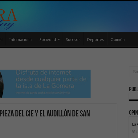
al
Internacional
Sociedad
Sucesos
Deportes
Opinión
Publ
Opin
pieza del CIE y el Audillón de San
La
2