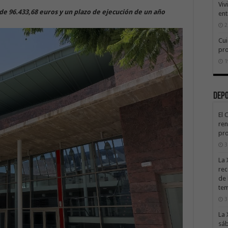
Viv
 de 96.433,68 euros y un plazo de ejecución de un año
ent
2
Cui
pr
1
Dep
El 
ren
pro
3
La 
rec
de 
te
3
La 
sáb