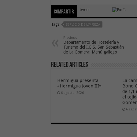
tweet
Compartir
Tags
SERVICIO DE LIMPIEZA
Previous
Departamento de Hostelería y
Turismo del I.E.S. San Sebastián
de La Gomera: Menú gallego
Related Articles
Hermigua presenta
La cam
«Hermigua Joven III»
Bono C
de 1,1
6 agosto, 2026
el tej
Gome
6 agos