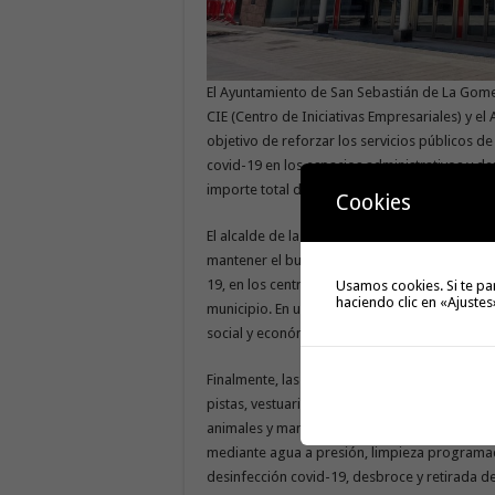
El Ayuntamiento de San Sebastián de La Gomer
CIE (Centro de Iniciativas Empresariales) y e
objetivo de reforzar los servicios públicos de
covid-19 en los espacios administrativos y dep
importe total de 96.433,68 euros, del presupu
Cookies
El alcalde de la entidad, Adasat Reyes Herrer
mantener el buen estado, higiene y limpieza, 
19, en los centros administrativos y deporti
Usamos cookies. Si te pa
haciendo clic en «Ajustes
municipio. En una época pandémica en la que 
social y económica provocada por el covid-19
Finalmente, las intervenciones de este servici
pistas, vestuarios, baños, limpieza de zonas
animales y manchas de alta adherencia, mant
mediante agua a presión, limpieza programad
desinfección covid-19, desbroce y retirada d