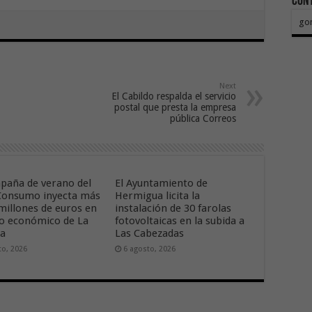
Con
go
Next
El Cabildo respalda el servicio
postal que presta la empresa
pública Correos
paña de verano del
El Ayuntamiento de
onsumo inyecta más
Hermigua licita la
 millones de euros en
instalación de 30 farolas
ido económico de La
fotovoltaicas en la subida a
ra
Las Cabezadas
to, 2026
6 agosto, 2026