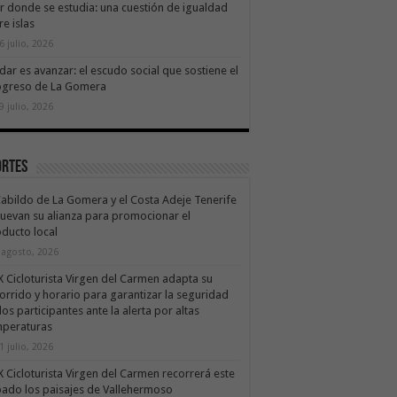
ir donde se estudia: una cuestión de igualdad
re islas
6 julio, 2026
dar es avanzar: el escudo social que sostiene el
ogreso de La Gomera
9 julio, 2026
ortes
Cabildo de La Gomera y el Costa Adeje Tenerife
uevan su alianza para promocionar el
ducto local
 agosto, 2026
X Cicloturista Virgen del Carmen adapta su
orrido y horario para garantizar la seguridad
los participantes ante la alerta por altas
mperaturas
1 julio, 2026
X Cicloturista Virgen del Carmen recorrerá este
ado los paisajes de Vallehermoso