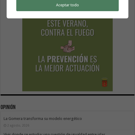
Aceptar todo
Opinión
La Gomera transforma su modelo energético
2 agosto, 2026
Vivir donde se estudia: una cuestión de igualdad entre islas