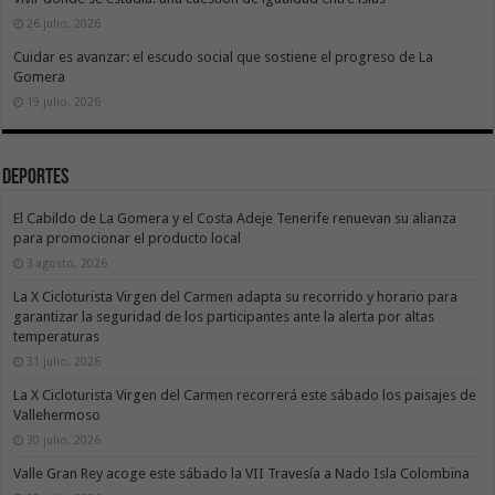
26 julio, 2026
Cuidar es avanzar: el escudo social que sostiene el progreso de La
Gomera
19 julio, 2026
Deportes
El Cabildo de La Gomera y el Costa Adeje Tenerife renuevan su alianza
para promocionar el producto local
3 agosto, 2026
La X Cicloturista Virgen del Carmen adapta su recorrido y horario para
garantizar la seguridad de los participantes ante la alerta por altas
temperaturas
31 julio, 2026
La X Cicloturista Virgen del Carmen recorrerá este sábado los paisajes de
Vallehermoso
30 julio, 2026
Valle Gran Rey acoge este sábado la VII Travesía a Nado Isla Colombina