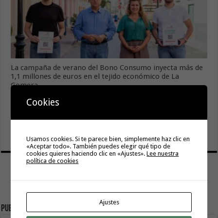
La campaña de verano del Bono Consumo inyecta más de
1,1 millones de euros en el tejido económico de La
Gomera
6 agosto, 2026
Cookies
El Ayuntamiento de Hermigua licita la instalación de 30
farolas fotovoltaicas en la subida a Las Cabezadas
6 agosto, 2026
Usamos cookies. Si te parece bien, simplemente haz clic en
«Aceptar todo». También puedes elegir qué tipo de
cookies quieres haciendo clic en «Ajustes».
Lee nuestra
política de cookies
Ajustes
Publicidad