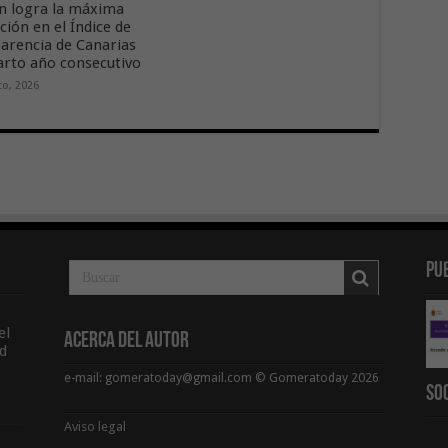
n logra la máxima
ción en el Índice de
arencia de Canarias
arto año consecutivo
to, 2026
Pu
el
Acerca del Autor
d
e-mail: gomeratoday@gmail.com © Gomeratoday 2026
So
Aviso legal