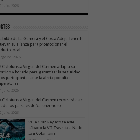
9 julio, 2026
ortes
Cabildo de La Gomera y el Costa Adeje Tenerife
uevan su alianza para promocionar el
ducto local
 agosto, 2026
X Cicloturista Virgen del Carmen adapta su
orrido y horario para garantizar la seguridad
los participantes ante la alerta por altas
mperaturas
1 julio, 2026
X Cicloturista Virgen del Carmen recorrerá este
ado los paisajes de Vallehermoso
0 julio, 2026
Valle Gran Rey acoge este
sábado la VII Travesía a Nado
Isla Colombina