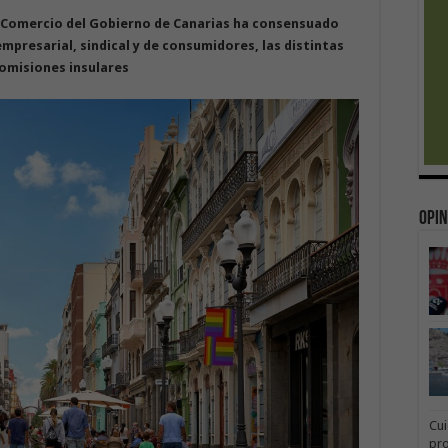
y Comercio del Gobierno de Canarias ha consensuado
empresarial, sindical y de consumidores, las distintas
comisiones insulares
Opin
Cui
pr