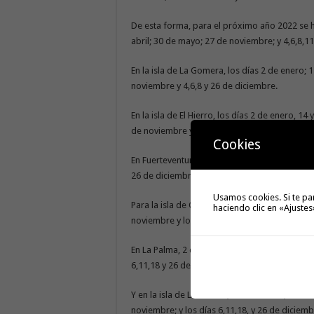
De esta forma, para el próximo año 2022 se ha
abril; 30 de mayo; 27 de noviembre; y 4,6,8,1
En la isla de La Gomera, los días 2 de enero; 
noviembre y 4,6,8 y 26 de diciembre.
En la isla de El Hierro, los días 2 de enero, 1
de noviembre y los días 6,8 y 26 de diciembre
Cookies
En Fuerteventura, el 2 de enero, 14 de abril, 
26 de diciembre de 2022.
Usamos cookies. Si te pa
Para la isla de Gran Canaria se han escogido l
haciendo clic en «Ajustes
noviembre y los días 6,8,11,18 y 26 de diciem
En La Palma, 2 de enero, 14 de abril, 30 de m
6,11,18 y 26 de diciembre.
Y en la isla de Lanzarote, el 2 de enero, 14 d
noviembre; y los días 6,11,18, y 26 de diciem