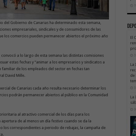
1
cio del Gobierno de Canarias ha determinado esta semana,
Dep
iaciones empresariales, sindicales y de consumidores de las
s que los comercios pueden permanecer abiertos el próximo año
El 
ren
pro
convocó a lo largo de esta semana las distintas comisiones
3
suar estas fechas y “animar a los empresarios y sindicatos a
La 
ón familiar de los empleados del sector en fechas tan
rec
de 
al David Mille.
te
3
rcial de Canarias cada año resulta necesario determinar los
ercios podrán permanecer abiertos al público en la Comunidad
La 
sáb
3
rioritaria al atractivo comercial de los días para los
 apertura de al menos un día festivo cuando se da la
 o los correspondientes a periodo de rebajas, la campaña de
ca.