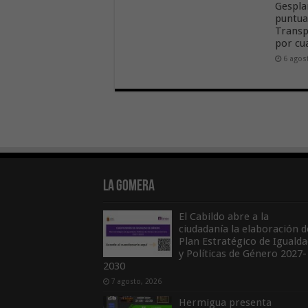
Gespla
puntua
Transp
por cu
6 agos
La Gomera
El Cabildo abre a la
ciudadanía la elaboración d
Plan Estratégico de Igualda
y Políticas de Género 2027-
2030
7 agosto, 2026
Hermigua presenta