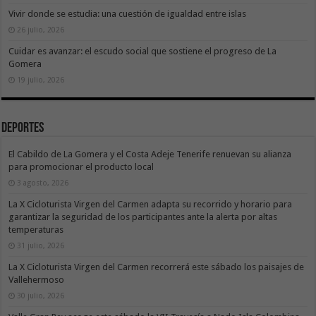
Vivir donde se estudia: una cuestión de igualdad entre islas
26 julio, 2026
Cuidar es avanzar: el escudo social que sostiene el progreso de La
Gomera
19 julio, 2026
Deportes
El Cabildo de La Gomera y el Costa Adeje Tenerife renuevan su alianza
para promocionar el producto local
3 agosto, 2026
La X Cicloturista Virgen del Carmen adapta su recorrido y horario para
garantizar la seguridad de los participantes ante la alerta por altas
temperaturas
31 julio, 2026
La X Cicloturista Virgen del Carmen recorrerá este sábado los paisajes de
Vallehermoso
30 julio, 2026