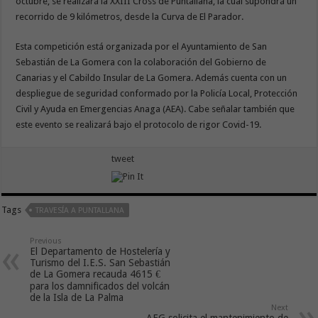
octubre, se realizará la XXIII Cross de Puntallana, la cual supondrá un
recorrido de 9 kilómetros, desde la Curva de El Parador.
Esta competición está organizada por el Ayuntamiento de San
Sebastián de La Gomera con la colaboración del Gobierno de
Canarias y el Cabildo Insular de La Gomera. Además cuenta con un
despliegue de seguridad conformado por la Policía Local, Protección
Civil y Ayuda en Emergencias Anaga (AEA). Cabe señalar también que
este evento se realizará bajo el protocolo de rigor Covid-19.
tweet
Tags
TRAVESÍA A PUNTALLANA
Previous
El Departamento de Hostelería y
Turismo del I.E.S. San Sebastián
de La Gomera recauda 4615 €
para los damnificados del volcán
de la Isla de La Palma
Next
AEG solicita el mantenimiento de