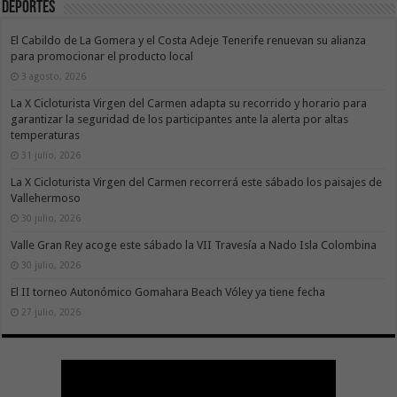
Deportes
El Cabildo de La Gomera y el Costa Adeje Tenerife renuevan su alianza
para promocionar el producto local
3 agosto, 2026
La X Cicloturista Virgen del Carmen adapta su recorrido y horario para
garantizar la seguridad de los participantes ante la alerta por altas
temperaturas
31 julio, 2026
La X Cicloturista Virgen del Carmen recorrerá este sábado los paisajes de
Vallehermoso
30 julio, 2026
Valle Gran Rey acoge este sábado la VII Travesía a Nado Isla Colombina
30 julio, 2026
El II torneo Autonómico Gomahara Beach Vóley ya tiene fecha
27 julio, 2026