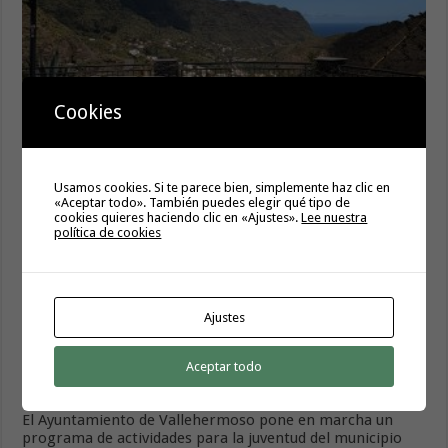
Cookies
El Ayuntamiento de Hermigua licita la instalación de 30
farolas fotovoltaicas en la subida a Las Cabezadas
6 agosto, 2026
Usamos cookies. Si te parece bien, simplemente haz clic en
«Aceptar todo». También puedes elegir qué tipo de
cookies quieres haciendo clic en «Ajustes».
Lee nuestra
política de cookies
Ajustes
Aceptar todo
El Ayuntamiento de Vallehermoso pone en marcha un
programa de actividades para la juventud del municipio