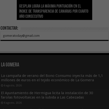
Gesplan logra la máxima puntuación en el
El Gobierno canario concede ayudas del
Transición Ecológica coordina con Ashotel su
Visocan incorpora 170 pisos a su parque de
Sanidad refuerza la capacidad diagnóstica de
Índice de Transparencia de Canarias por cuarto
POSEICAN-Pesca al sector por valor de 7,09 M€
adhesión a la Red de Refugios Climáticos de
vivienda protegida en régimen de alquiler
los centros de salud con el impulso de la
El Gobierno de Canarias convoca el Concurso de
año consecutivo
tras aumentar las cuantías
Canarias
asequible de Tenerife
ecografía clínica
Sal Marina Agrocanarias 2026
Contactar:
gomeratoday@gmail.com
La Gomera
La campaña de verano del Bono Consumo inyecta más de 1,1
millones de euros en el tejido económico de La Gomera
6 agosto, 2026
El Ayuntamiento de Hermigua licita la instalación de 30
farolas fotovoltaicas en la subida a Las Cabezadas
6 agosto, 2026