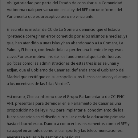
obligatoriedad por parte del Estado de consultar a la Comunidad
Autónoma cualquier variación en la ley del REF con un informe del
Parlamento que es preceptivo pero no vinculante.
El secretario insular de CC de La Gomera denunció que el Estado
“pretende corregir un error cometido por ellos mismos a medias, ya
que, han atendido a unas islas y han abandonado a La Gomera, La
Palma y El Hierro, condenándolas a perder una fuente de ingresos
clave. Por este motivo -insiste- es fundamental que tanto fuerzas
políticas como las administraciones de estas tres islas se unan y
exijan, que el Gobierno de Canarias, defienda ante el Gobierno del
Madrid que rectifique en su atropello a los fueros canarios y el ataque
a los incentivos de las Islas Verdes”.
Así mismo, Chinea informó que el Grupo Parlamentario de CC-PNC-
AHI, presentará para defender en el Parlamento de Canarias una
proposición no de ley (PNL) para implantar el conocimiento de los
fueros canarios en el diseño curricular desde la educación primaria
hasta el bachillerato. Dando a conocer los instrumentos como el REF y
su papel en ámbitos como el transporte y las telecomunicaciones,
energías y aguas o la gestión de residuos.