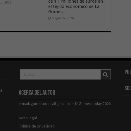
de 1,1 millones de euros en
to, 2026
el tejido económico de La
Gomera
6 agosto, 2026
Pu
So
d
Acerca del Autor
e-mail: gomeratoday@gmail.com © Gomeratoday 2026
Aviso legal
Política de privacidad