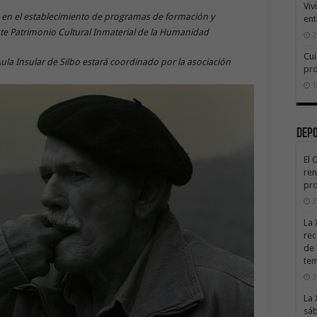
Viv
an en el establecimiento de programas de formación y
ent
ste Patrimonio Cultural Inmaterial de la Humanidad
2
Cui
ula Insular de Silbo estará coordinado por la asociación
pr
1
Dep
El 
ren
pro
3
La 
rec
de 
te
3
La 
sáb