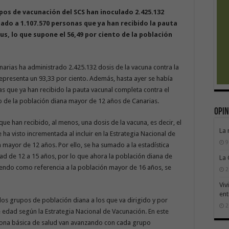
ipos de vacunación del SCS han inoculado 2.425.132
ado a 1.107.570 personas que ya han recibido la pauta
s, lo que supone el 56,49 por ciento de la población
arias ha administrado 2.425.132 dosis de la vacuna contra la
representa un 93,33 por ciento. Además, hasta ayer se había
s que ya han recibido la pauta vacunal completa contra el
to de la población diana mayor de 12 años de Canarias.
Opin
ue han recibido, al menos, una dosis de la vacuna, es decir, el
La 
 ha visto incrementada al incluir en la Estrategia Nacional de
9
 mayor de 12 años. Por ello, se ha sumado a la estadística
ad de 12 a 15 años, por lo que ahora la población diana de
La
iendo como referencia a la población mayor de 16 años, se
2
Viv
ent
los grupos de población diana a los que va dirigido y por
2
edad según la Estrategia Nacional de Vacunación. En este
zona básica de salud van avanzando con cada grupo