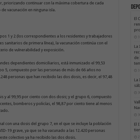
ior, priorizando continuar con la máxima cobertura de cada
Dep
 de vacunación en ninguna isla.
El 
ren
pro
pos 1 y 2 (los correspondientes a los residentes y trabajadores
3
es sanitarios de primera línea), la vacunación continúa con el
La 
terio de vulnerabilidad y exposición.
rec
de 
andes dependientes domiciliarios, está inmunizado el 99,53
te
rupo 5, compuesto por las personas de más de 66 años no
3
248 personas que han recibido las dos dosis, es decir, el 97,48
La 
sáb
3
sis y al 99,95 por ciento con dos dosis; y el grupo 6, compuesto
Val
centes, bomberos y policías, el 98,87 por ciento tiene al menos
Na
zado.
3
l con una dosis del grupo 7, en el que se incluye la población
El 
tie
ID-19 grave, ya que se ha vacunado a las 12.420 personas
2
este colectivo ya ha recibido las dos dosis.