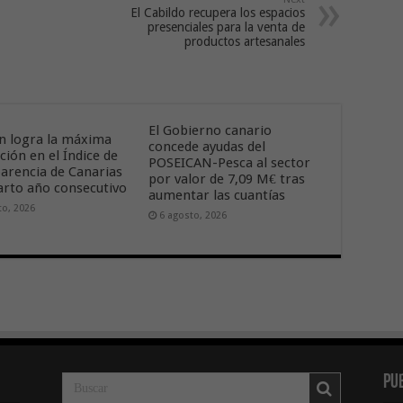
El Cabildo recupera los espacios
presenciales para la venta de
productos artesanales
El Gobierno canario
n logra la máxima
concede ayudas del
ción en el Índice de
POSEICAN-Pesca al sector
arencia de Canarias
por valor de 7,09 M€ tras
arto año consecutivo
aumentar las cuantías
to, 2026
6 agosto, 2026
Pu