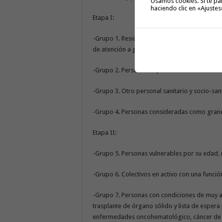
Usamos cookies. Si te pa
haciendo clic en «Ajustes
Etapa I:
-Grupo 1. Residentes y personal sanitario y s
de atención a grandes dependientes.
-Grupo 2. Personal de primera línea en el ámbi
-Grupo 3. Otro personal sanitario y socio-sani
-Grupo 4. Personas consideradas como grande
Etapa II:
-Grupo 5. Personas vulnerables por su edad,
-Grupo 6. Colectivos en activo con una funció
-Grupo 7. Personas con condiciones de muy a
trasplante de órgano sólido y lista de espera 
enfermedades oncohematológico, cáncer de ó