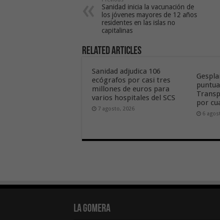
Sanidad inicia la vacunación de
los jóvenes mayores de 12 años
residentes en las islas no
capitalinas
Related Articles
Sanidad adjudica 106
Gespla
ecógrafos por casi tres
puntua
millones de euros para
Transp
varios hospitales del SCS
por cu
7 agosto, 2026
6 agos
La Gomera