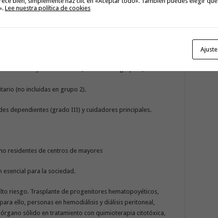
rece bien, simplemente haz clic en «Aceptar todo». También puedes elegir qué
».
Lee nuestra política de cookies
ociosanitario que trabaja en residencias de personas mayores y
Ajuste
to sanitario y sociosanitario (diferentes al grupo 1).
tario (no incluidas en grupo 2).
s dependientes (grado III) y cuidadores principales.
 no residentes de centros de mayores
n esencial para la sociedad.
lto riesgo. Trasplante de progenitores hematopoyéticos,
para ello, personas en hemodiálisis y diálisis peritoneal,
rgano sólido en tratamiento con quimioterapia citotóxica,