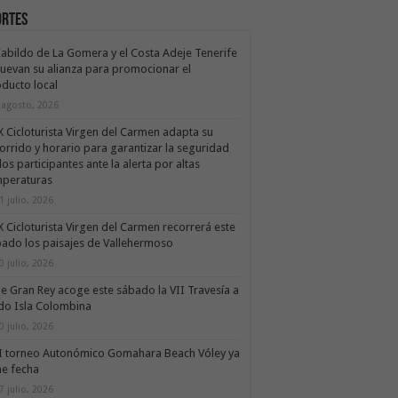
ortes
Cabildo de La Gomera y el Costa Adeje Tenerife
uevan su alianza para promocionar el
ducto local
 agosto, 2026
X Cicloturista Virgen del Carmen adapta su
orrido y horario para garantizar la seguridad
los participantes ante la alerta por altas
mperaturas
1 julio, 2026
X Cicloturista Virgen del Carmen recorrerá este
ado los paisajes de Vallehermoso
0 julio, 2026
le Gran Rey acoge este sábado la VII Travesía a
do Isla Colombina
0 julio, 2026
II torneo Autonómico Gomahara Beach Vóley ya
ne fecha
7 julio, 2026