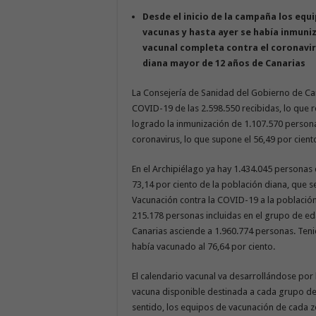
Desde el inicio de la campaña los equ
vacunas y hasta ayer se había inmuniz
vacunal completa contra el coronaviru
diana mayor de 12 años de Canarias
La Consejería de Sanidad del Gobierno de Can
COVID-19 de las 2.598.550 recibidas, lo que 
logrado la inmunización de 1.107.570 persona
coronavirus, lo que supone el 56,49 por cien
En el Archipiélago ya hay 1.434.045 personas q
73,14 por ciento de la población diana, que se
Vacunación contra la COVID-19 a la población
215.178 personas incluidas en el grupo de ed
Canarias asciende a 1.960.774 personas. Ten
había vacunado al 76,64 por ciento.
El calendario vacunal va desarrollándose por 
vacuna disponible destinada a cada grupo de 
sentido, los equipos de vacunación de cada 