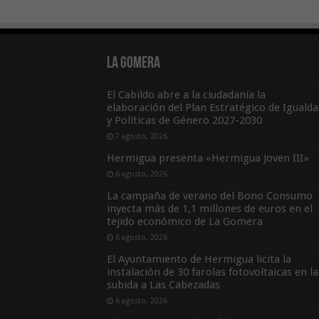
La Gomera
El Cabildo abre a la ciudadanía la
elaboración del Plan Estratégico de Igualda
y Políticas de Género 2027-2030
7 agosto, 2026
Hermigua presenta «Hermigua Joven III»
6 agosto, 2026
La campaña de verano del Bono Consumo
inyecta más de 1,1 millones de euros en el
tejido económico de La Gomera
6 agosto, 2026
El Ayuntamiento de Hermigua licita la
instalación de 30 farolas fotovoltaicas en la
subida a Las Cabezadas
6 agosto, 2026