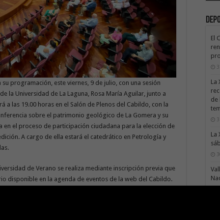
Dep
El 
ren
pro
3
La 
su programación, este viernes, 9 de julio, con una sesión
rec
 de la Universidad de La Laguna, Rosa María Aguilar, junto a
de 
a las 19.00 horas en el Salón de Plenos del Cabildo, con la
te
onferencia sobre el patrimonio geológico de La Gomera y su
3
da en el proceso de participación ciudadana para la elección de
La 
dición. A cargo de ella estará el catedrático en Petrología y
sáb
las.
3
niversidad de Verano se realiza mediante inscripción previa que
Val
Na
rio
disponible en la agenda de eventos de la web del Cabildo.
3
tarias, es obligatorio realizar este trámite para acceder a la
El 
tie