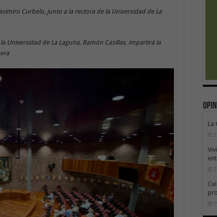
simiro Curbelo, junto a la rectora de la Universidad de La
 la Universidad de La Laguna, Ramón Casillas, impartirá la
mera
Opin
La
2
Viv
ent
2
Cui
pr
1