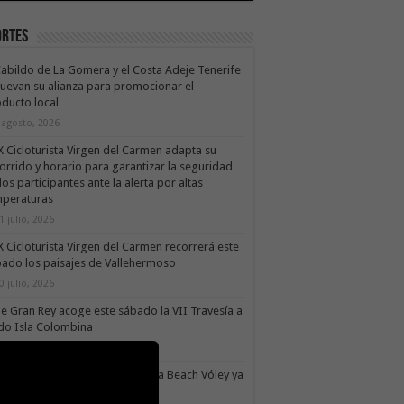
ortes
Cabildo de La Gomera y el Costa Adeje Tenerife
uevan su alianza para promocionar el
ducto local
 agosto, 2026
X Cicloturista Virgen del Carmen adapta su
orrido y horario para garantizar la seguridad
los participantes ante la alerta por altas
mperaturas
1 julio, 2026
X Cicloturista Virgen del Carmen recorrerá este
ado los paisajes de Vallehermoso
0 julio, 2026
le Gran Rey acoge este sábado la VII Travesía a
do Isla Colombina
0 julio, 2026
II torneo Autonómico Gomahara Beach Vóley ya
ne fecha