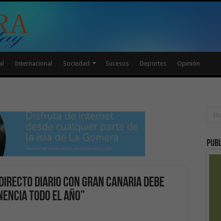
al
Internacional
Sociedad
Sucesos
Deportes
Opinión
Publ
 directo diario con Gran Canaria debe
nencia todo el año”