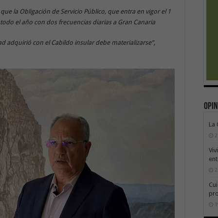
ue la Obligación de Servicio Público, que entra en vigor el 1
 todo el año con dos frecuencias diarias a Gran Canaria
d adquirió con el Cabildo insular debe materializarse”,
Opin
La
2
Viv
ent
2
Cui
pr
1