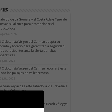
ortes
Cabildo de La Gomera y el Costa Adeje Tenerife
uevan su alianza para promocionar el
ducto local
 agosto, 2026
X Cicloturista Virgen del Carmen adapta su
orrido y horario para garantizar la seguridad
los participantes ante la alerta por altas
mperaturas
1 julio, 2026
X Cicloturista Virgen del Carmen recorrerá este
ado los paisajes de Vallehermoso
0 julio, 2026
le Gran Rey acoge este sábado la VII Travesía a
do Isla Colombina
0 julio, 2026
II torneo Autonómico Gomahara Beach Vóley ya
ne fecha