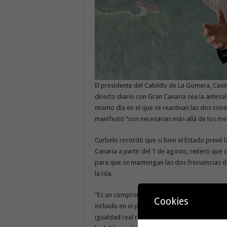
El presidente del Cabildo de La Gomera, Casim
directo diario con Gran Canaria sea la antesa
mismo día en el que se reactivan las dos con
manifestó “son necesarias más allá de los m
Curbelo recordó que si bien el Estado prevé l
Canaria a partir del 1 de agosto, reiteró qu
para que se mantengan las dos frecuencias d
la isla.
“Es un compromiso que el Ministerio de Movili
Cookies
incluido en el pacto de gobernabilidad de Ca
igualdad real respecto al resto de islas, por