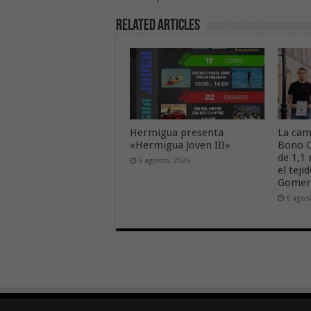
Related Articles
Hermigua presenta
La cam
«Hermigua Joven III»
Bono C
de 1,1
6 agosto, 2026
el tej
Gome
6 agos