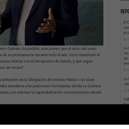
Dep
El 
ren
pro
3
La 
iro Curbelo, ha pedido, este jueves, que el inicio del vuelo
rec
la de su permanencia durante todo el año. Así lo manifestó el
de 
exiones diarias con el Aeropuerto de Gando, y que según
te
eses de verano”.
3
La 
a activación de la Obligación de Servicio Público con Gran
sáb
e debe atenderse a las peticiones formuladas desde La Gomera
3
iarias y no mermar la capacidad en las comunicaciones desde
Val
Na
dad adquirió con el presidente del Cabildo insular y que está
3
narias. Ahora debe materializarse para así alcanzar una
El 
que de lo contrario seguiremos padeciendo las dificultades de
tie