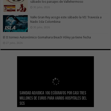
sábado los paisajes de Vallehermoso
30 julio, 2026
Valle Gran Rey acoge este sábado la VII Travesía a
Nado Isla Colombina
30 julio, 2026
El II torneo Autonómico Gomahara Beach Vóley ya tiene fecha
27 julio, 2026
Sanidad adjudica 106 ecógrafos por casi tres
Gesplan logra la máxima puntuación en el
El Gobierno canario concede ayudas del
Transición Ecológica coordina con Ashotel su
Visocan incorpora 170 pisos a su parque de
Sanidad refuerza la capacidad diagnóstica de
millones de euros para varios hospitales del
Índice de Transparencia de Canarias por cuarto
POSEICAN-Pesca al sector por valor de 7,09 M€
adhesión a la Red de Refugios Climáticos de
vivienda protegida en régimen de alquiler
los centros de salud con el impulso de la
SCS
año consecutivo
tras aumentar las cuantías
Canarias
asequible de Tenerife
ecografía clínica