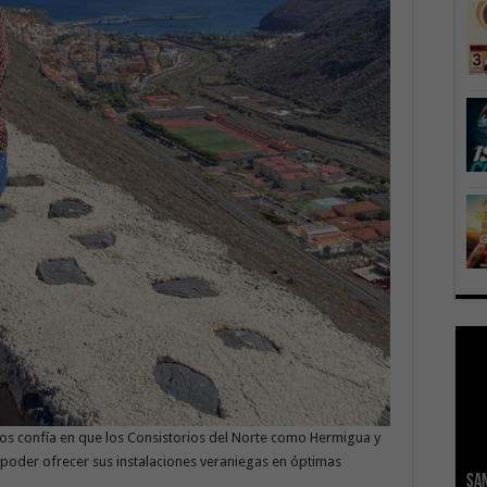
ros confía en que los Consistorios del Norte como Hermigua y
poder ofrecer sus instalaciones veraniegas en óptimas
San
Ge
El 
Tra
Vis
San