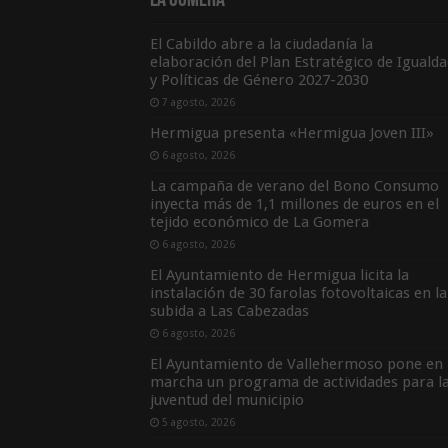
La Gomera
El Cabildo abre a la ciudadanía la
elaboración del Plan Estratégico de Igualda
y Políticas de Género 2027-2030
7 agosto, 2026
Hermigua presenta «Hermigua Joven III»
6 agosto, 2026
La campaña de verano del Bono Consumo
inyecta más de 1,1 millones de euros en el
tejido económico de La Gomera
6 agosto, 2026
El Ayuntamiento de Hermigua licita la
instalación de 30 farolas fotovoltaicas en la
subida a Las Cabezadas
6 agosto, 2026
El Ayuntamiento de Vallehermoso pone en
marcha un programa de actividades para l
juventud del municipio
5 agosto, 2026