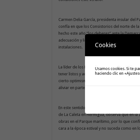
Carmen Delia García, presidenta insular del 
confía en que los Consistorios del norte de l
hecho este año “los deberes” ante la Demarca
adecuación y limpieza de sus playas y planif
Cookies
instalaciones.
La líder de los Populares en la isla insiste en
Usamos cookies. Si te pa
haciendo clic en «Ajustes
tener listos y adecentados estos espacios, máx
cierto optimismo y esperanza a la temporada
aliviar en parte, las pérdidas que ha sufrido el
En este sentido, Carmen Delia García, quien h
de La Caleta en Hermigua, observa que en la 
obras en el Parque marítimo, por lo que confí
cara a la época estival y no suceda como en l