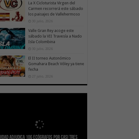
La X Cicloturista Virgen del
Carmen recorrerá este sábado
los paisajes de Vallehermoso
30 julio, 2026
Valle Gran Rey acoge este
sábado la VII Travesía a Nado
Isla Colombina
30 julio, 2026
El II torneo Autonómico
Gomahara Beach Vóley ya tiene
fecha
27 julio, 2026
idad adjudica 106 ecógrafos por casi tres
splan logra la máxima puntuación en el
Gobierno canario concede ayudas del
nsición Ecológica coordina con Ashotel su
ocan incorpora 170 pisos a su parque de
idad refuerza la capacidad diagnóstica de