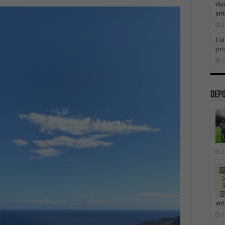
Viv
ent
2
Cui
pr
1
Dep
3
ant
3