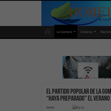
La Gomera
Canarias
Nacion
El Partido Popular de La Gom
“haya preparado” el verano
tweet