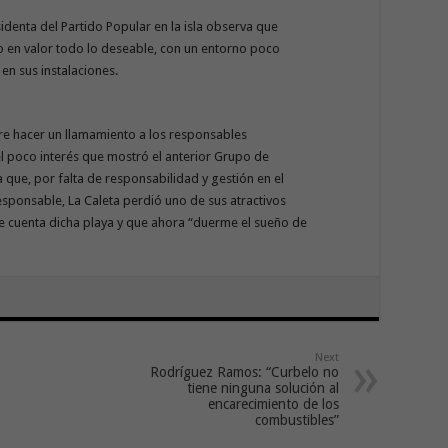
sidenta del Partido Popular en la isla observa que
o en valor todo lo deseable, con un entorno poco
en sus instalaciones.
iere hacer un llamamiento a los responsables
el poco interés que mostró el anterior Grupo de
a que, por falta de responsabilidad y gestión en el
responsable, La Caleta perdió uno de sus atractivos
e cuenta dicha playa y que ahora “duerme el sueño de
Next
Rodríguez Ramos: “Curbelo no
tiene ninguna solución al
encarecimiento de los
combustibles”