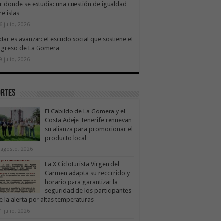
ir donde se estudia: una cuestión de igualdad
re islas
6 julio, 2026
dar es avanzar: el escudo social que sostiene el
ogreso de La Gomera
9 julio, 2026
ortes
El Cabildo de La Gomera y el
Costa Adeje Tenerife renuevan
su alianza para promocionar el
producto local
 agosto, 2026
La X Cicloturista Virgen del
Carmen adapta su recorrido y
horario para garantizar la
seguridad de los participantes
e la alerta por altas temperaturas
1 julio, 2026