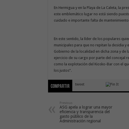
En Hermigua y en la Playa de La Caleta, la pre
este emblemático lugar no está siendo puest
cuidado e importante falta de mantenimiento 
En este sentido, la líder de los populares qu
municipales para que no repitan la desidia y 
Gobierno de la localidad en dicha zona y de l
ejercicio de su cargo por parte del concejal 
como la explotación del Kiosko-Bar con el qu
los justos”.
tweet
Compartir
Previous
ASG apela a lograr una mayor
eficiencia y transparencia del
gasto público de la
Administración regional