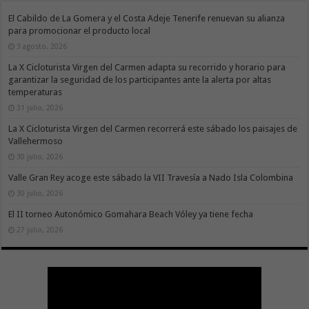
El Cabildo de La Gomera y el Costa Adeje Tenerife renuevan su alianza
para promocionar el producto local
3 agosto, 2026
La X Cicloturista Virgen del Carmen adapta su recorrido y horario para
garantizar la seguridad de los participantes ante la alerta por altas
temperaturas
31 julio, 2026
La X Cicloturista Virgen del Carmen recorrerá este sábado los paisajes de
Vallehermoso
30 julio, 2026
Valle Gran Rey acoge este sábado la VII Travesía a Nado Isla Colombina
30 julio, 2026
El II torneo Autonómico Gomahara Beach Vóley ya tiene fecha
27 julio, 2026