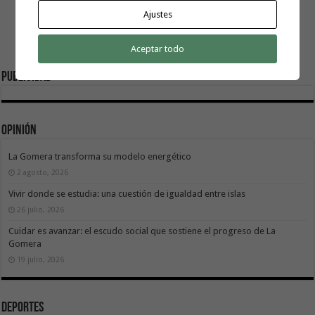
Ajustes
Aceptar todo
Publicidad
Opinión
La Gomera transforma su modelo energético
2 agosto, 2026
Vivir donde se estudia: una cuestión de igualdad entre islas
26 julio, 2026
Cuidar es avanzar: el escudo social que sostiene el progreso de La
Gomera
19 julio, 2026
Deportes