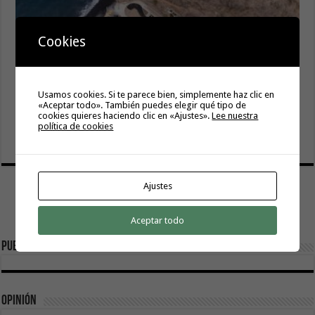
Cookies
Usamos cookies. Si te parece bien, simplemente haz clic en
«Aceptar todo». También puedes elegir qué tipo de
El Cabildo inicia la fase final de la adecuación del entorno
cookies quieres haciendo clic en «Ajustes».
Lee nuestra
de La Rajita con la pavimentación de los aparcamientos
política de cookies
8 agosto, 2026
Ajustes
Aceptar todo
Publicidad
Opinión