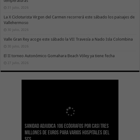
temperaturas
31 julio, 2026
La X Cicloturista Virgen del Carmen recorrerá este sábado los paisajes de
Vallehermoso
30 julio, 2026
Valle Gran Rey acoge este sábado la VII Travesía a Nado Isla Colombina
30 julio, 2026
El II torneo Autonómico Gomahara Beach Vóley ya tiene fecha
27 julio, 2026
Sanidad adjudica 106 ecógrafos por casi tres
Gesplan logra la máxima puntuación en el
El Gobierno canario concede ayudas del
Transición Ecológica coordina con Ashotel su
Visocan incorpora 170 pisos a su parque de
Sanidad refuerza la capacidad diagnóstica de
millones de euros para varios hospitales del
Índice de Transparencia de Canarias por cuarto
POSEICAN-Pesca al sector por valor de 7,09 M€
adhesión a la Red de Refugios Climáticos de
vivienda protegida en régimen de alquiler
los centros de salud con el impulso de la
SCS
año consecutivo
tras aumentar las cuantías
Canarias
asequible de Tenerife
ecografía clínica