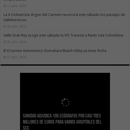
31 julio, 2026
La X Cicloturista Virgen del Carmen recorrerá este sábado los paisajes de
Vallehermoso
30 julio, 2026
Valle Gran Rey acoge este sábado la VII Travesía a Nado Isla Colombina
30 julio, 2026
El II torneo Autonómico Gomahara Beach Vóley ya tiene fecha
27 julio, 2026
Sanidad adjudica 106 ecógrafos por casi tres
Gesplan logra la máxima puntuación en el
El Gobierno canario concede ayudas del
Transición Ecológica coordina con Ashotel su
Visocan incorpora 170 pisos a su parque de
Sanidad refuerza la capacidad diagnóstica de
millones de euros para varios hospitales del
Índice de Transparencia de Canarias por cuarto
POSEICAN-Pesca al sector por valor de 7,09 M€
adhesión a la Red de Refugios Climáticos de
vivienda protegida en régimen de alquiler
los centros de salud con el impulso de la
SCS
año consecutivo
tras aumentar las cuantías
Canarias
asequible de Tenerife
ecografía clínica