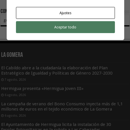
Contactar:
Ajustes
gomeratoday@gmail.com
Aceptar todo
La Gomera
El Cabildo abre a la ciudadanía la elaboración del Plan
Estratégico de Igualdad y Políticas de Género 2027-2030
7 agosto, 2026
Hermigua presenta «Hermigua Joven III»
6 agosto, 2026
La campaña de verano del Bono Consumo inyecta más de 1,1
millones de euros en el tejido económico de La Gomera
6 agosto, 2026
El Ayuntamiento de Hermigua licita la instalación de 30
farolas fotovoltaicas en la subida a Las Cabezadas