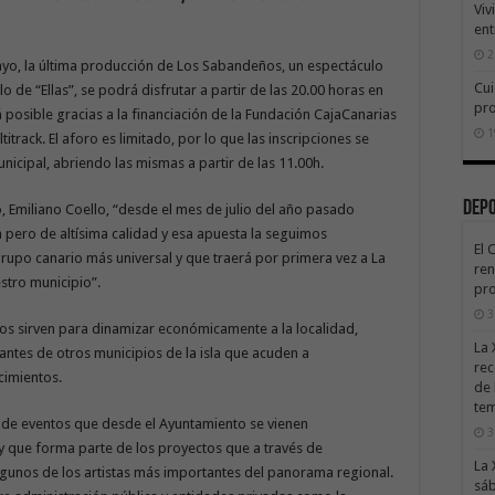
Viv
ent
2
yo, la última producción de Los Sabandeños, un espectáculo
Cui
o de “Ellas”, se podrá disfrutar a partir de las 20.00 horas en
pr
rá posible gracias a la financiación de la Fundación CajaCanarias
1
titrack. El aforo es limitado, por lo que las inscripciones se
nicipal, abriendo las mismas a partir de las 11.00h.
Dep
, Emiliano Coello, “desde el mes de julio del año pasado
pero de altísima calidad y esa apuesta la seguimos
El 
upo canario más universal y que traerá por primera vez a La
ren
stro municipio”.
pro
3
tos sirven para dinamizar económicamente a la localidad,
La 
antes de otros municipios de la isla que acuden a
rec
cimientos.
de 
te
o de eventos que desde el Ayuntamiento se vienen
3
y que forma parte de los proyectos que a través de
La 
algunos de los artistas más importantes del panorama regional.
sáb