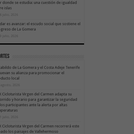
ir donde se estudia: una cuestión de igualdad
re islas
6 julio, 2026
dar es avanzar: el escudo social que sostiene el
ogreso de La Gomera
9 julio, 2026
ortes
Cabildo de La Gomera y el Costa Adeje Tenerife
uevan su alianza para promocionar el
ducto local
 agosto, 2026
X Cicloturista Virgen del Carmen adapta su
orrido y horario para garantizar la seguridad
los participantes ante la alerta por altas
mperaturas
1 julio, 2026
X Cicloturista Virgen del Carmen recorrerá este
ado los paisajes de Vallehermoso