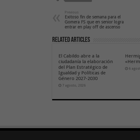
Previous
Exitoso fin de semana para el
Gomera FS que en senior logra
entrar en play off de ascenso
Related Articles
El Cabildo abre a la
Hermig
ciudadanía la elaboración
«Hermi
del Plan Estratégico de
6 agos
Igualdad y Políticas de
Género 2027-2030
7 agosto, 2026