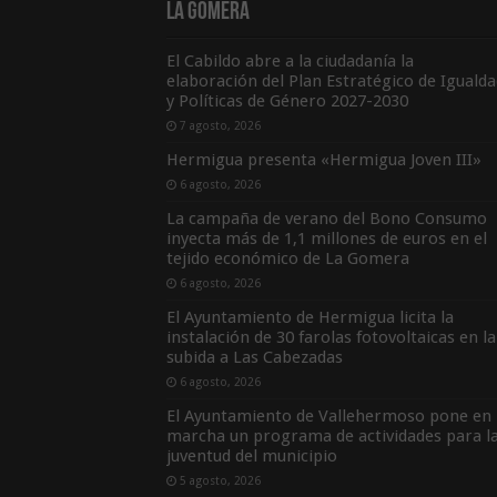
La Gomera
El Cabildo abre a la ciudadanía la
elaboración del Plan Estratégico de Igualda
y Políticas de Género 2027-2030
7 agosto, 2026
Hermigua presenta «Hermigua Joven III»
6 agosto, 2026
La campaña de verano del Bono Consumo
inyecta más de 1,1 millones de euros en el
tejido económico de La Gomera
6 agosto, 2026
El Ayuntamiento de Hermigua licita la
instalación de 30 farolas fotovoltaicas en la
subida a Las Cabezadas
6 agosto, 2026
El Ayuntamiento de Vallehermoso pone en
marcha un programa de actividades para l
juventud del municipio
5 agosto, 2026