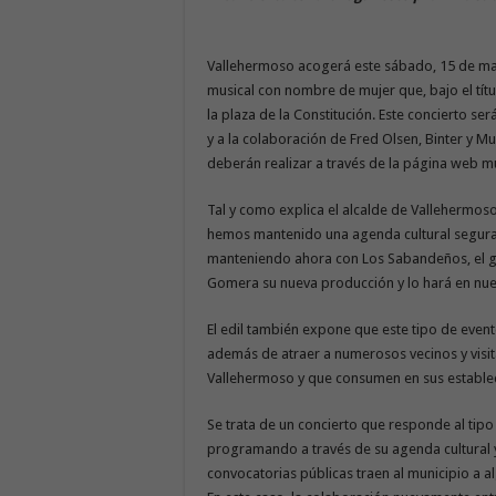
Vallehermoso acogerá este sábado, 15 de ma
musical con nombre de mujer que, bajo el títul
la plaza de la Constitución. Este concierto se
y a la colaboración de Fred Olsen, Binter y Mul
deberán realizar a través de la página web mu
Tal y como explica el alcalde de Vallehermoso
hemos mantenido una agenda cultural segura 
manteniendo ahora con Los Sabandeños, el gr
Gomera su nueva producción y lo hará en nue
El edil también expone que este tipo de even
además de atraer a numerosos vecinos y visit
Vallehermoso y que consumen en sus estable
Se trata de un concierto que responde al tip
programando a través de su agenda cultural 
convocatorias públicas traen al municipio a 