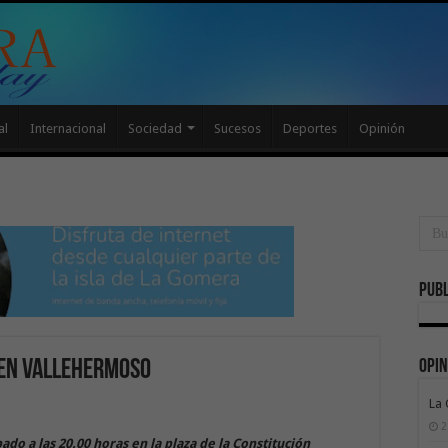
al
Internacional
Sociedad
Sucesos
Deportes
Opinión
Publ
Opin
 en Vallehermoso
La
2
ado a las 20.00 horas en la plaza de la Constitución