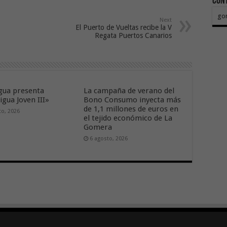
Con
go
Next
El Puerto de Vueltas recibe la V
Regata Puertos Canarios
ua presenta
La campaña de verano del
gua Joven III»
Bono Consumo inyecta más
de 1,1 millones de euros en
to, 2026
el tejido económico de La
Gomera
6 agosto, 2026