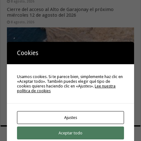
8 agosto, 2026
Cierre del acceso al Alto de Garajonay el próximo
miércoles 12 de agosto del 2026
8 agosto, 2026
Cookies
Usamos cookies. Si te parece bien, simplemente haz clic en
«Aceptar todo». También puedes elegir qué tipo de
cookies quieres haciendo clic en «Ajustes».
Lee nuestra
política de cookies
El Cabildo inicia la fase final de la adecuación del entorno
de La Rajita con la pavimentación de los aparcamientos
8 agosto, 2026
Ajustes
Aceptar todo