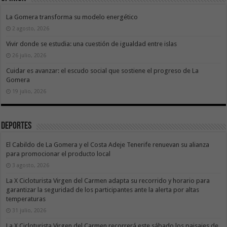
La Gomera transforma su modelo energético
2 agosto, 2026
Vivir donde se estudia: una cuestión de igualdad entre islas
26 julio, 2026
Cuidar es avanzar: el escudo social que sostiene el progreso de La
Gomera
19 julio, 2026
Deportes
El Cabildo de La Gomera y el Costa Adeje Tenerife renuevan su alianza
para promocionar el producto local
3 agosto, 2026
La X Cicloturista Virgen del Carmen adapta su recorrido y horario para
garantizar la seguridad de los participantes ante la alerta por altas
temperaturas
31 julio, 2026
La X Cicloturista Virgen del Carmen recorrerá este sábado los paisajes de