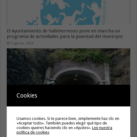
El Ayuntamiento de Vallehermoso pone en marcha un
programa de actividades para la juventud del municipio
5 agosto, 2026
Cookies
Usamos cookies. Si te parece bien, simplemente haz clic en
Regulación puntual del tráfico en el Túnel de la Cumbre
«Aceptar todo». También puedes elegir qué tipo de
por trabajos de limpieza
cookies quieres haciendo clic en «Ajustes».
Lee nuestra
política de cookies
5 agosto, 2026