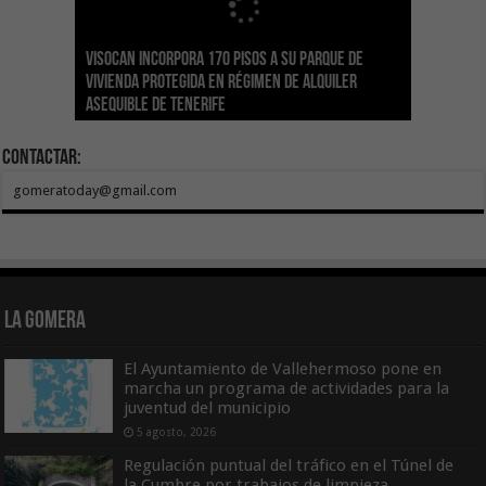
Visocan incorpora 170 pisos a su parque de
Sanidad refuerza la capacidad diagnóstica de
Transición despliega un sistema fotovoltaico
La ESSSCAN inicia la formación en primeros
El Gobierno de Canarias concede ayudas por
vivienda protegida en régimen de alquiler
los centros de salud con el impulso de la
El Gobierno de Canarias convoca el Concurso de
autónomo en los edificios del Parque Nacional
auxilios para árbitros deportivos dentro del
valor de 1,19M€ a las Cofradías de Pescadores
asequible de Tenerife
ecografía clínica
Sal Marina Agrocanarias 2026
del Teide
Proyecto Ganar
para sufragar sus gastos corrientes
Contactar:
gomeratoday@gmail.com
La Gomera
El Ayuntamiento de Vallehermoso pone en
marcha un programa de actividades para la
juventud del municipio
5 agosto, 2026
Regulación puntual del tráfico en el Túnel de
la Cumbre por trabajos de limpieza