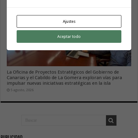
Ajustes
Aceptar todo
La Oficina de Proyectos Estratégicos del Gobierno de
Canarias y el Cabildo de La Gomera exploran vías para
impulsar nuevas iniciativas estratégicas en la isla
5 agosto, 2026