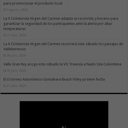
para promocionar el producto local
3 agosto, 2026
La X Cicloturista Virgen del Carmen adapta su recorrido y horario para
garantizar la seguridad de los participantes ante la alerta por altas
temperaturas
31 julio, 2026
La X Cicloturista Virgen del Carmen recorrerá este sábado los paisajes de
Vallehermoso
30 julio, 2026
Valle Gran Rey acoge este sábado la VII Travesía a Nado Isla Colombina
30 julio, 2026
El II torneo Autonómico Gomahara Beach Vóley ya tiene fecha
27 julio, 2026