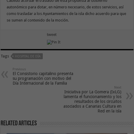
Cabildo acordar el traslado de esta propuesta al Gobierno
autonómico para dotar, en número necesario, de estos servicios, así
como trasladar a los Ayuntamientos de la isla dicho acuerdo para que
se sumen al contenido de la moción.
tweet
Tags
HOSPITAL DE DÍA
Previous
El Consistorio capitalino presenta
su programación con motivo del
Día Internacional de la Familia
Next
Iniciativa por La Gomera (IxLG)
lamenta el funcionamiento y los
resultados de los circuitos
asociados a Canarias Cultura en
Red en la isla
Related Articles