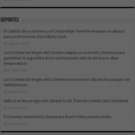
Deportes
El Cabildo de La Gomera y el Costa Adeje Tenerife renuevan su alianza
para promocionar el producto local
3 agosto, 2026
La X Cicloturista Virgen del Carmen adapta su recorrido y horario para
garantizar la seguridad de los participantes ante la alerta por altas
temperaturas
31 julio, 2026
La X Cicloturista Virgen del Carmen recorrerá este sábado los paisajes de
Vallehermoso
30 julio, 2026
Valle Gran Rey acoge este sábado la VII Travesía a Nado Isla Colombina
30 julio, 2026
El II torneo Autonómico Gomahara Beach Vóley ya tiene fecha
27 julio, 2026