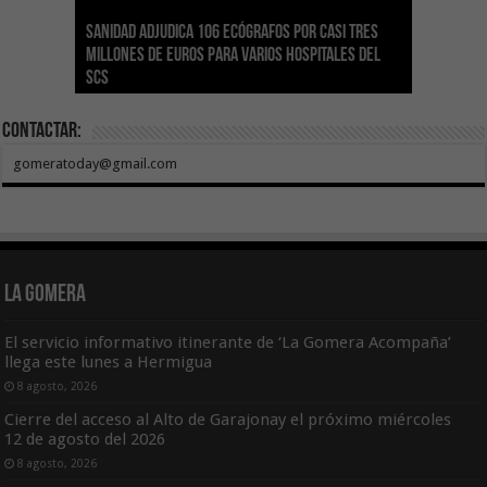
Sanidad adjudica 106 ecógrafos por casi tres
Gesplan logra la máxima puntuación en el
El Gobierno canario concede ayudas del
Transición Ecológica coordina con Ashotel su
Visocan incorpora 170 pisos a su parque de
Sanidad refuerza la capacidad diagnóstica de
millones de euros para varios hospitales del
Índice de Transparencia de Canarias por cuarto
POSEICAN-Pesca al sector por valor de 7,09 M€
adhesión a la Red de Refugios Climáticos de
vivienda protegida en régimen de alquiler
los centros de salud con el impulso de la
SCS
año consecutivo
tras aumentar las cuantías
Canarias
asequible de Tenerife
ecografía clínica
Contactar:
gomeratoday@gmail.com
La Gomera
El servicio informativo itinerante de ‘La Gomera Acompaña’
llega este lunes a Hermigua
8 agosto, 2026
Cierre del acceso al Alto de Garajonay el próximo miércoles
12 de agosto del 2026
8 agosto, 2026