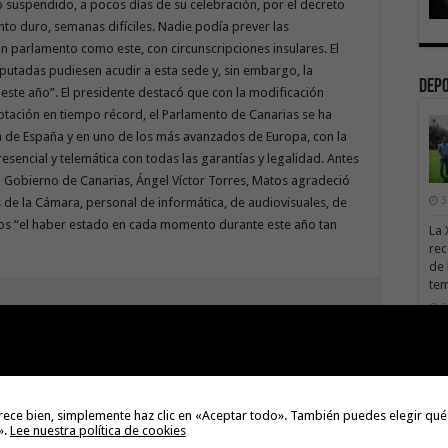
 suspendido, a pocos días de su celebración, por el decreto
to duro, semanas difíciles. Nadie podía prever las
n parlamento como este, con circunscripciones insulares. El
putadas pudiesen acudir a esta sede y, sin embargo, la
Dep
 este año”. El presidente destacó que con la modificación
tación en tiempo récord, el Parlamento de Canarias se ha
 de España y en uno de los más avanzados de Europa, con la
esencial y telemática con todas las garantías y legalidad. Antes
del Gobierno de Canarias, Ángel Víctor Torres, Matos agradeció
3
 de la Cámara, personal de informática, de audiovisuales, de
rios “el haber estado en cada momento durante este año tan
La 
rec
de 
te
3
La 
ACIONALIDAD CANARIA 2021
sáb
3
Next
Curbelo: “En la peor época
Val
rece bien, simplemente haz clic en «Aceptar todo». También puedes elegir qué
tenemos al mejor Gobierno para
Na
».
Lee nuestra política de cookies
avanzar hacia la recuperación”