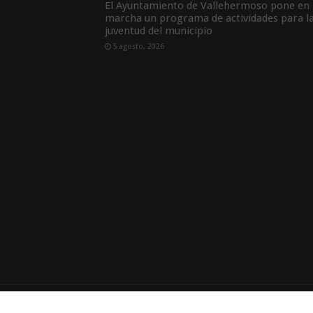
El Ayuntamiento de Vallehermoso pone en
marcha un programa de actividades para l
juventud del municipio
5 agosto, 2026