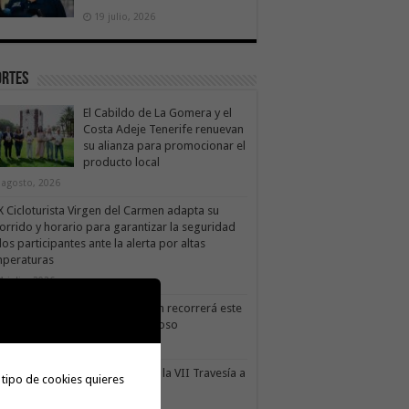
19 julio, 2026
ortes
El Cabildo de La Gomera y el
Costa Adeje Tenerife renuevan
su alianza para promocionar el
producto local
 agosto, 2026
X Cicloturista Virgen del Carmen adapta su
orrido y horario para garantizar la seguridad
los participantes ante la alerta por altas
mperaturas
1 julio, 2026
X Cicloturista Virgen del Carmen recorrerá este
ado los paisajes de Vallehermoso
0 julio, 2026
le Gran Rey acoge este sábado la VII Travesía a
 tipo de cookies quieres
do Isla Colombina