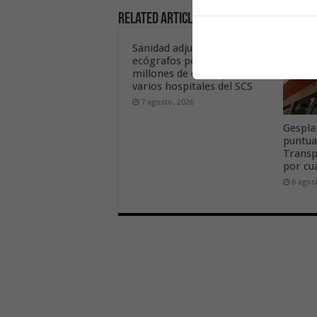
Related Articles
Sanidad adjudica 106
ecógrafos por casi tres
millones de euros para
varios hospitales del SCS
7 agosto, 2026
Gespla
puntua
Transp
por cu
6 agos