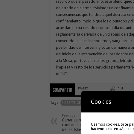
recordó que el pasado año, este pleno quedó
de estado de alarma. “Vivimos un confinamien
consecuencias que tendría aquel decreto en u
confinamiento impidió que los diputados y di
actividad no ha cesado ni un solo día durante
reglamentaria derivada de un trabajo de adap
convertido en el más moderno y vanguardista
posibilidad de intervenir y votar de manera pr
del inicio de la intervención del presidente 
a la Mesa, portavoces de los grupos, letrados
limpieza y resto de los servicios parlamenta
difícil”.
tweet
Compartir
Cookies
Tags
DEBATE GENERAL SOBRE EL ESTADO DE LA N
Previous
Canarias participa en la primera
Usamos cookies. Si te pa
cumbre contra el cambio climático
haciendo clic en «Ajustes
de las Islas Europeas