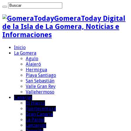
GomeraToday Digital
de la Isla de La Gomera, Noticias e
Informaciones
Inicio
La Gomera
Agulo
Alajeró
Hermigua
Playa Santiago
San Sebastián
Valle Gran Rey
Vallehermoso
Canarias
El Hierro
Fuerteventura
Gran Canaria
La Palma
Lanzarote
Tenerife