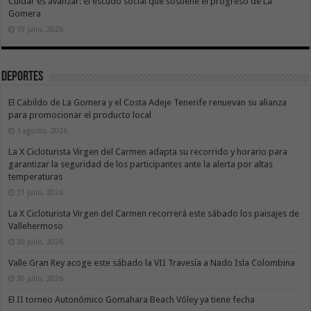
Cuidar es avanzar: el escudo social que sostiene el progreso de La
Gomera
19 julio, 2026
Deportes
El Cabildo de La Gomera y el Costa Adeje Tenerife renuevan su alianza
para promocionar el producto local
3 agosto, 2026
La X Cicloturista Virgen del Carmen adapta su recorrido y horario para
garantizar la seguridad de los participantes ante la alerta por altas
temperaturas
31 julio, 2026
La X Cicloturista Virgen del Carmen recorrerá este sábado los paisajes de
Vallehermoso
30 julio, 2026
Valle Gran Rey acoge este sábado la VII Travesía a Nado Isla Colombina
30 julio, 2026
El II torneo Autonómico Gomahara Beach Vóley ya tiene fecha