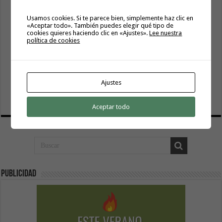
Usamos cookies. Si te parece bien, simplemente haz clic en
«Aceptar todo». También puedes elegir qué tipo de
cookies quieres haciendo clic en «Ajustes».
Lee nuestra
política de cookies
El Ayuntamiento de Hermigua licita la instalación de 30
Ajustes
farolas fotovoltaicas en la subida a Las Cabezadas
6 agosto, 2026
Aceptar todo
Publicidad