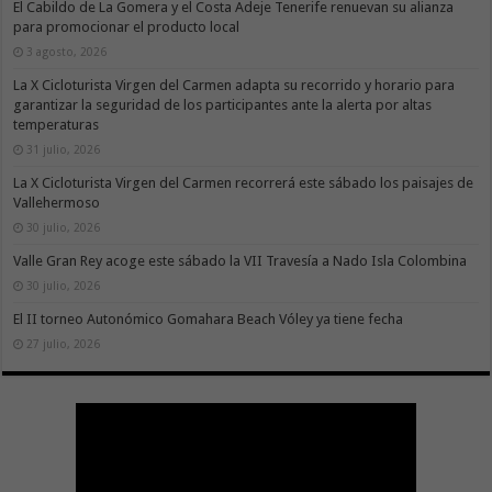
El Cabildo de La Gomera y el Costa Adeje Tenerife renuevan su alianza
para promocionar el producto local
3 agosto, 2026
La X Cicloturista Virgen del Carmen adapta su recorrido y horario para
garantizar la seguridad de los participantes ante la alerta por altas
temperaturas
31 julio, 2026
La X Cicloturista Virgen del Carmen recorrerá este sábado los paisajes de
Vallehermoso
30 julio, 2026
Valle Gran Rey acoge este sábado la VII Travesía a Nado Isla Colombina
30 julio, 2026
El II torneo Autonómico Gomahara Beach Vóley ya tiene fecha
27 julio, 2026