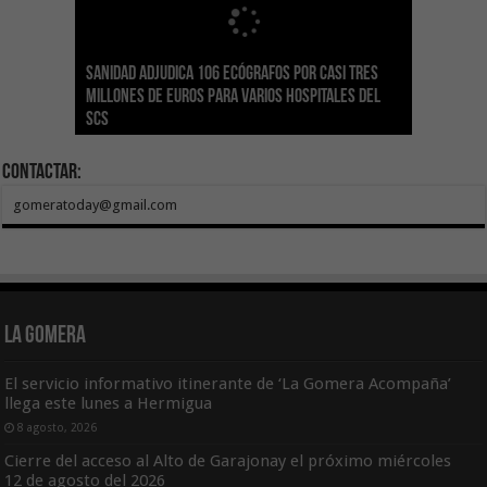
Sanidad adjudica 106 ecógrafos por casi tres
Gesplan logra la máxima puntuación en el
El Gobierno canario concede ayudas del
Transición Ecológica coordina con Ashotel su
Visocan incorpora 170 pisos a su parque de
Sanidad refuerza la capacidad diagnóstica de
millones de euros para varios hospitales del
Índice de Transparencia de Canarias por cuarto
POSEICAN-Pesca al sector por valor de 7,09 M€
adhesión a la Red de Refugios Climáticos de
vivienda protegida en régimen de alquiler
los centros de salud con el impulso de la
SCS
año consecutivo
tras aumentar las cuantías
Canarias
asequible de Tenerife
ecografía clínica
Contactar:
gomeratoday@gmail.com
La Gomera
El servicio informativo itinerante de ‘La Gomera Acompaña’
llega este lunes a Hermigua
8 agosto, 2026
Cierre del acceso al Alto de Garajonay el próximo miércoles
12 de agosto del 2026