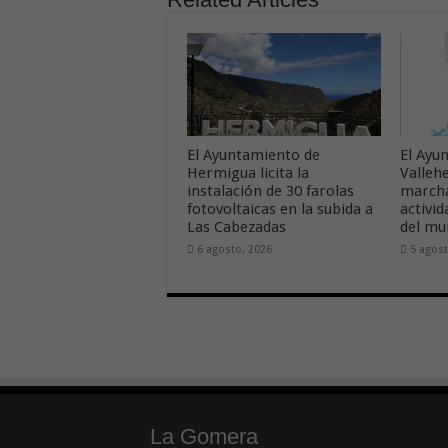
El Ayuntamiento de
El Ayu
Hermigua licita la
Valleh
instalación de 30 farolas
march
fotovoltaicas en la subida a
activid
Las Cabezadas
del mu
6 agosto, 2026
5 agost
La Gomera