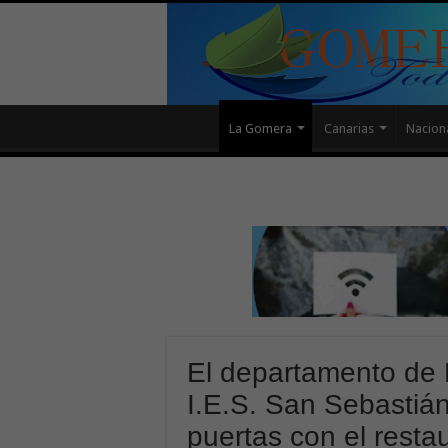
La Gomera
Canarias
Nacion
El departamento de H
I.E.S. San Sebastiá
puertas con el rest