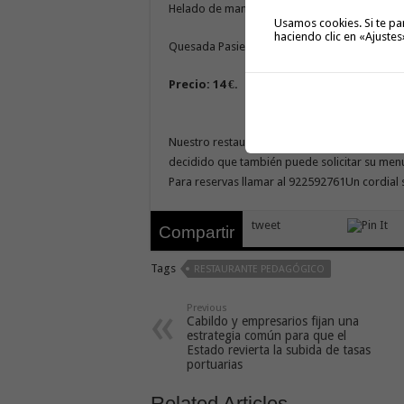
Helado de manzana
Usamos cookies. Si te pa
haciendo clic en «Ajustes
Quesada Pasiega
Precio: 14 €.
Nuestro restaurante está abierto desde las 1
decidido que también puede solicitar su menú
Para reservas llamar al 922592761Un cordial 
tweet
Compartir
Tags
RESTAURANTE PEDAGÓGICO
Previous
Cabildo y empresarios fijan una
estrategia común para que el
Estado revierta la subida de tasas
portuarias
Related Articles