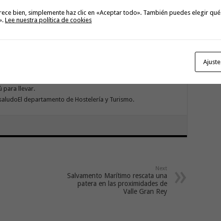
Con
rece bien, simplemente haz clic en «Aceptar todo». También puedes elegir qué
go
».
Lee nuestra política de cookies
Ajuste
3:30 a las 15:30 y como novedad este curso escolar hemos
 para llevar.
saludoEl departamento de Hostelería y Turismo.
Next
Salvamento Marítimo rescata una
patera en las proximidades de
Valle Gran Rey