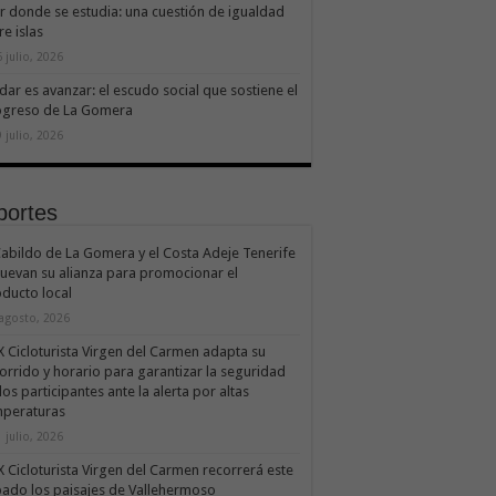
ir donde se estudia: una cuestión de igualdad
re islas
 julio, 2026
dar es avanzar: el escudo social que sostiene el
ogreso de La Gomera
 julio, 2026
portes
Cabildo de La Gomera y el Costa Adeje Tenerife
uevan su alianza para promocionar el
ducto local
 agosto, 2026
X Cicloturista Virgen del Carmen adapta su
orrido y horario para garantizar la seguridad
los participantes ante la alerta por altas
mperaturas
 julio, 2026
X Cicloturista Virgen del Carmen recorrerá este
ado los paisajes de Vallehermoso