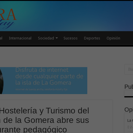
al
Internacional
Sociedad
Sucesos
Deportes
Opinión
Pub
ostelería y Turismo del
Op
n de la Gomera abre sus
La
aurante pedagógico
2