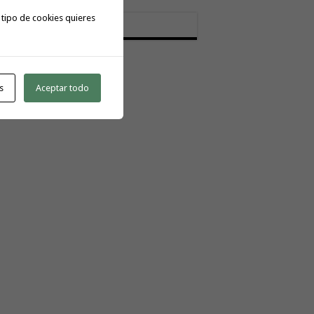
tactar:
 tipo de cookies quieres
meratoday@gmail.com
s
Aceptar todo