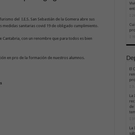
Viv
ent
26
urismo del I.E.S. San Sebastián de la Gomera abre sus
Cui
s medidas sanitarias covid 19 de obligado cumplimiento.
pr
19
 de Cantabria, con un renombre que para todos es bien
De
ón en pro de la formación de nuestros alumnos.
El 
ren
pro
os
3
La 
rec
de 
te
31
La 
sáb