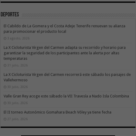
Deportes
El Cabildo de La Gomera y el Costa Adeje Tenerife renuevan su alianza
para promocionar el producto local
3 agosto, 2026
La X Cicloturista Virgen del Carmen adapta su recorrido y horario para
garantizar la seguridad de los participantes ante la alerta por altas
temperaturas
31 julio, 2026
La X Cicloturista Virgen del Carmen recorrerá este sábado los paisajes de
Vallehermoso
30 julio, 2026
Valle Gran Rey acoge este sábado la VII Travesía a Nado Isla Colombina
30 julio, 2026
El II torneo Autonómico Gomahara Beach Vóley ya tiene fecha
27 julio, 2026