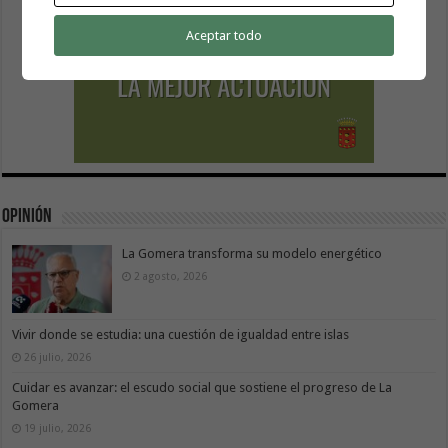
Aceptar todo
Opinión
La Gomera transforma su modelo energético
2 agosto, 2026
Vivir donde se estudia: una cuestión de igualdad entre islas
26 julio, 2026
Cuidar es avanzar: el escudo social que sostiene el progreso de La
Gomera
19 julio, 2026