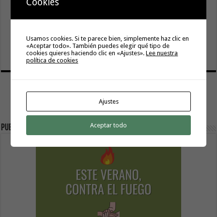
Cookies
La Oficina de Proyectos Estratégicos del Gobierno de
Canarias y el Cabildo de La Gomera exploran vías para
Usamos cookies. Si te parece bien, simplemente haz clic en
impulsar nuevas iniciativas estratégicas en la isla
«Aceptar todo». También puedes elegir qué tipo de
cookies quieres haciendo clic en «Ajustes».
Lee nuestra
5 agosto, 2026
política de cookies
Ajustes
Aceptar todo
Publicidad