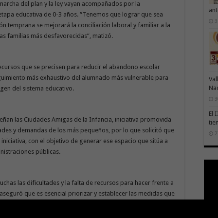
 marcha del plan y la ley vayan acompañados por la
ant
 etapa educativa de 0-3 años. “Tenemos que lograr que sea
3
ión temprana se mejorará la conciliación laboral y familiar a la
 las familias más desfavorecidas”, matizó.
ecursos que se precisen para reducir el abandono escolar
eguimiento más exhaustivo del alumnado más vulnerable para
Val
Na
rgen del sistema educativo.
3
El 
ñan las Ciudades Amigas de la Infancia, iniciativa promovida
tie
idades y demandas de los más pequeños, por lo que solicitó que
2
niciativa, con el objetivo de generar ese espacio que sitúa a
nistraciones públicas.
as las dificultades y la falta de recursos para hacer frente a
e aseguró que es esencial priorizar y establecer las medidas que
abor que ejerce Unicef , ya que “gracias a su empeño, esfuerzo
 de estudio de la que estoy seguro que saldrá un buen trabajo