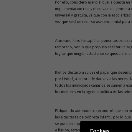
Por ello, consideró esencial que la puesta en
implementación real y efectiva de la primera
universal y gratuita, ya que con la escolarizac
vez que será un recurso asistencial vital para
Asimismo, hizo hincapié en poner todos los r
temprano, por lo que propuso realizar un s
lograr que ningún estudiante se quede al ma
Ramos destacó a su vez el papel que desempe
por Unicef, a la hora de dar voz a las neces
todos los municipios canarios se sumen a esa i
los menores en la agenda política de las admi
El diputado autonómico reconoció que son much
las altas tasas de pobreza infantil, por lo qu
se pueden implantar. Por ello, agradeció la l
Cookies
e ilusión, estamos hoy abordando la comisión