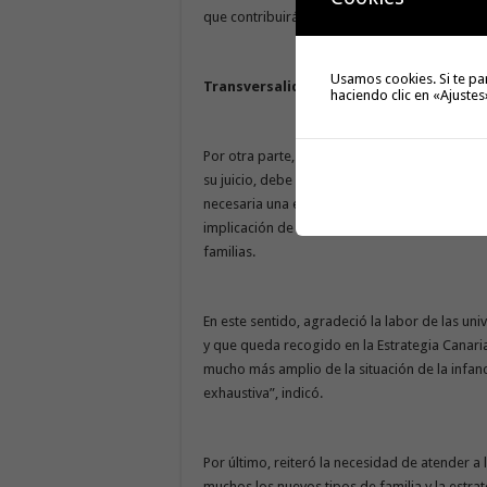
que contribuirá a la mejora de la situación de 
Usamos cookies. Si te pa
Transversalidad
haciendo clic en «Ajustes
Por otra parte, aludió a la transversalidad de 
su juicio, debe ir aparejado a la calidad de
necesaria una evaluación y un seguimiento de 
implicación de todas las administraciones púb
familias.
En este sentido, agradeció la labor de las un
y que queda recogido en la Estrategia Canari
mucho más amplio de la situación de la infan
exhaustiva”, indicó.
Por último, reiteró la necesidad de atender a 
muchos los nuevos tipos de familia y la estr