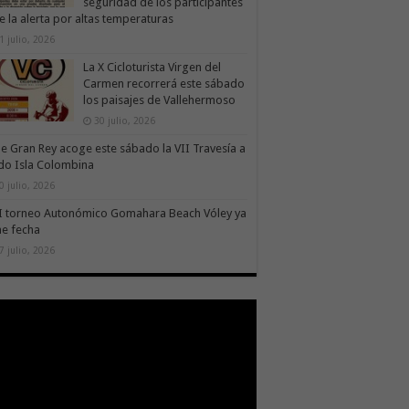
seguridad de los participantes
e la alerta por altas temperaturas
1 julio, 2026
La X Cicloturista Virgen del
Carmen recorrerá este sábado
los paisajes de Vallehermoso
30 julio, 2026
le Gran Rey acoge este sábado la VII Travesía a
do Isla Colombina
0 julio, 2026
II torneo Autonómico Gomahara Beach Vóley ya
ne fecha
7 julio, 2026