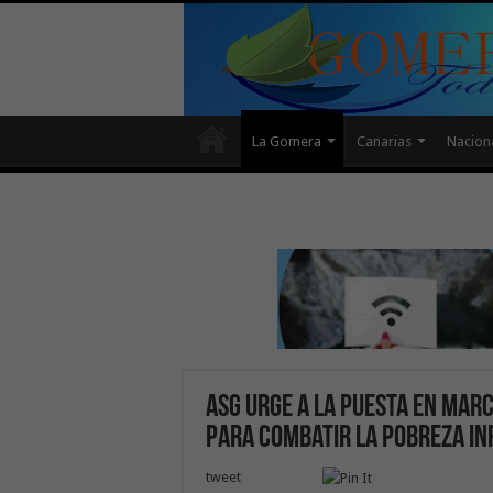
La Gomera
Canarias
Nacion
ASG urge a la puesta en march
para combatir la pobreza in
tweet