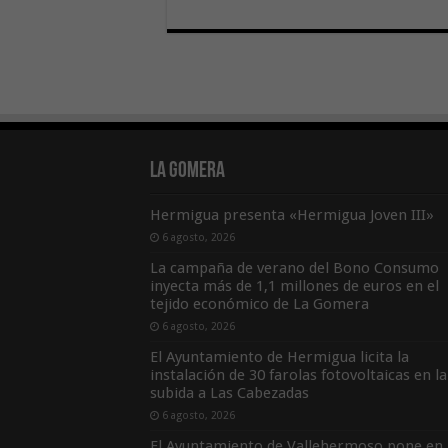
La Gomera
Hermigua presenta «Hermigua Joven III»
6 agosto, 2026
La campaña de verano del Bono Consumo
inyecta más de 1,1 millones de euros en el
tejido económico de La Gomera
6 agosto, 2026
El Ayuntamiento de Hermigua licita la
instalación de 30 farolas fotovoltaicas en la
subida a Las Cabezadas
6 agosto, 2026
El Ayuntamiento de Vallehermoso pone en