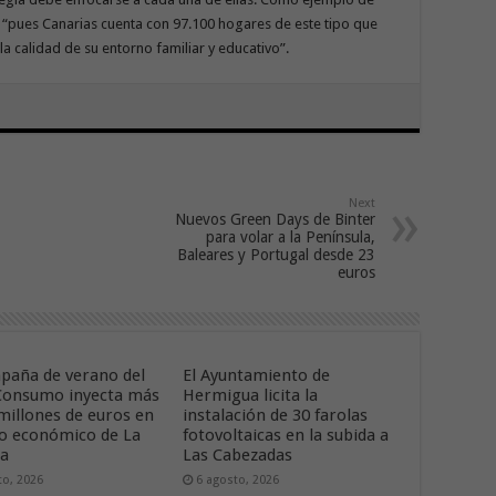
s, “pues Canarias cuenta con 97.100 hogares de este tipo que
la calidad de su entorno familiar y educativo”.
Next
Nuevos Green Days de Binter
para volar a la Península,
Baleares y Portugal desde 23
euros
paña de verano del
El Ayuntamiento de
onsumo inyecta más
Hermigua licita la
 millones de euros en
instalación de 30 farolas
ido económico de La
fotovoltaicas en la subida a
ra
Las Cabezadas
to, 2026
6 agosto, 2026