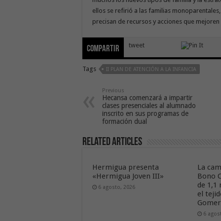
ellos se refirió a las familias monoparentale
precisan de recursos y acciones que mejoren 
tweet
Compartir
Tags
II PLAN DE ATENCIÓN A LA INFANCIA
Previous
Hecansa comenzará a impartir
clases presenciales al alumnado
inscrito en sus programas de
formación dual
Related Articles
Hermigua presenta
La cam
«Hermigua Joven III»
Bono C
de 1,1
6 agosto, 2026
el tej
Gome
6 agos