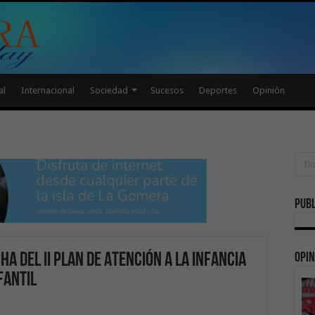
al
Internacional
Sociedad
Sucesos
Deportes
Opinión
Publ
Opin
a del II Plan de Atención a la Infancia
fantil