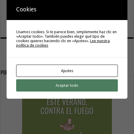
6 agosto, 2026
Cookies
El Gobierno canario concede ayudas del POSEICAN-Pesca
al sector por valor de 7,09 M€ tras aumentar las cuantías
6 agosto, 2026
Usamos cookies. Si te parece bien, simplemente haz clic en
«Aceptar todo». También puedes elegir qué tipo de
cookies quieres haciendo clic en «Ajustes».
Lee nuestra
política de cookies
Ajustes
Publicidad
Aceptar todo