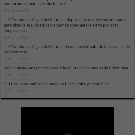
para promocionar el producto local
3 agosto, 2026
La X Cicloturista Virgen del Carmen adapta su recorrido y horario para
garantizar la seguridad de los participantes ante la alerta por altas
temperaturas
31 julio, 2026
La X Cicloturista Virgen del Carmen recorrerá este sábado los paisajes de
Vallehermoso
30 julio, 2026
Valle Gran Rey acoge este sábado la VII Travesía a Nado Isla Colombina
30 julio, 2026
El II torneo Autonómico Gomahara Beach Vóley ya tiene fecha
27 julio, 2026