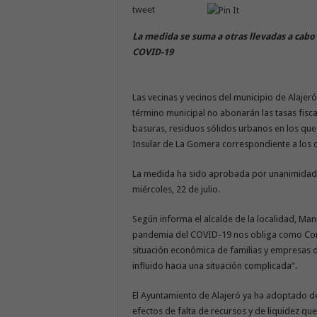
tweet
La medida se suma a otras llevadas a cabo 
COVID-19
Las vecinas y vecinos del municipio de Alaje
término municipal no abonarán las tasas fisca
basuras, residuos sólidos urbanos en los que
Insular de La Gomera correspondiente a los d
La medida ha sido aprobada por unanimidad e
miércoles, 22 de julio.
Según informa el alcalde de la localidad, Man
pandemia del COVID-19 nos obliga como Cons
situación económica de familias y empresas de
influido hacia una situación complicada”.
El Ayuntamiento de Alajeró ya ha adoptado d
efectos de falta de recursos y de liquidez qu