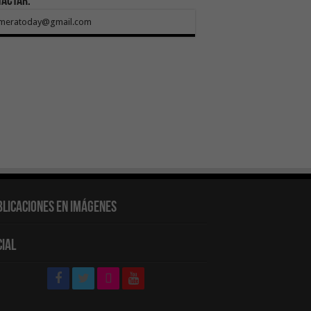
tactar:
meratoday@gmail.com
blicaciones en Imágenes
cial