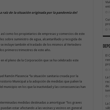
Viv
ent
2
a raíz de la situación originada por la pandemia del
Cui
pr
1
ró así como los propietarios de empresas y comercios de este
les sobre suministro de agua, alcantarillado y recogida de
 se incluye también el traslado de los mismos al Vertedero
Dep
os primeros trimestres de este año.
El 
ren
n el pleno de la Corporación que se ha celebrado este
pro
3
uel Ramón Plasencia “la situación sanitaria creada por la
La 
istorio Municipal a la adopción de medidas que palien la
rec
de 
l municipio en los que la inactividad y las consecuencias han
te
3
eterminadas medidas destinadas a amortiguar “los graves
La 
e puedan estar afectando a las vecinas y vecinos en general
sáb