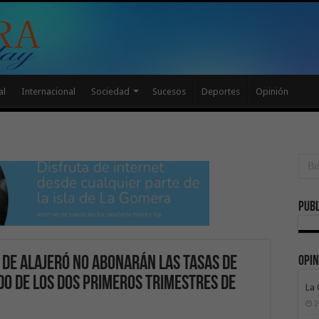
al
Internacional
Sociedad
Sucesos
Deportes
Opinión
Publ
Opin
 de Alajeró no abonarán las tasas de
do de los dos primeros trimestres de
La
2