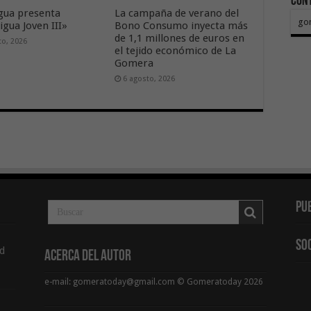
Con
ua presenta
La campaña de verano del
go
gua Joven III»
Bono Consumo inyecta más
de 1,1 millones de euros en
to, 2026
el tejido económico de La
Gomera
6 agosto, 2026
Pu
So
d
Acerca del Autor
e-mail: gomeratoday@gmail.com © Gomeratoday 2026