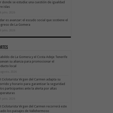
ir donde se estudia: una cuestión de igualdad
re islas
6 julio, 2026
dar es avanzar: el escudo social que sostiene el
ogreso de La Gomera
9 julio, 2026
ortes
Cabildo de La Gomera y el Costa Adeje Tenerife
uevan su alianza para promocionar el
ducto local
 agosto, 2026
X Cicloturista Virgen del Carmen adapta su
orrido y horario para garantizar la seguridad
los participantes ante la alerta por altas
mperaturas
1 julio, 2026
X Cicloturista Virgen del Carmen recorrerá este
ado los paisajes de Vallehermoso