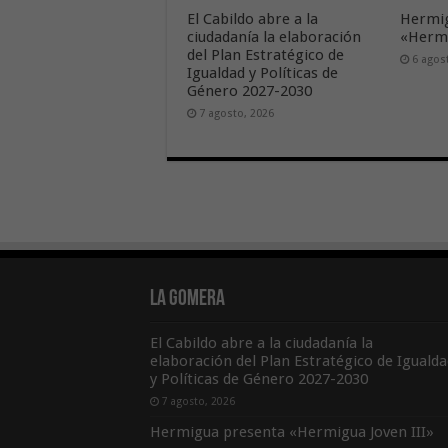
El Cabildo abre a la
Hermig
ciudadanía la elaboración
«Hermi
del Plan Estratégico de
6 agos
Igualdad y Políticas de
Género 2027-2030
7 agosto, 2026
La Gomera
El Cabildo abre a la ciudadanía la
elaboración del Plan Estratégico de Igualda
y Políticas de Género 2027-2030
7 agosto, 2026
Hermigua presenta «Hermigua Joven III»