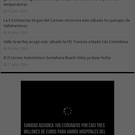
temperaturas
31 julio, 2026
La X Cicloturista Virgen del Carmen recorrerá este sábado los paisajes de
Vallehermoso
30 julio, 2026
Valle Gran Rey acoge este sábado la VII Travesía a Nado Isla Colombina
30 julio, 2026
El II torneo Autonómico Gomahara Beach Vóley ya tiene fecha
27 julio, 2026
Sanidad adjudica 106 ecógrafos por casi tres
Gesplan logra la máxima puntuación en el
El Gobierno canario concede ayudas del
Transición Ecológica coordina con Ashotel su
Visocan incorpora 170 pisos a su parque de
Sanidad refuerza la capacidad diagnóstica de
millones de euros para varios hospitales del
Índice de Transparencia de Canarias por cuarto
POSEICAN-Pesca al sector por valor de 7,09 M€
adhesión a la Red de Refugios Climáticos de
vivienda protegida en régimen de alquiler
los centros de salud con el impulso de la