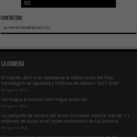
SCS
año consecutivo
tras aumentar las cuantías
Canarias
asequible de Tenerife
ecografía clínica
Contactar:
gomeratoday@gmail.com
La Gomera
El Cabildo abre a la ciudadanía la elaboración del Plan
Estratégico de Igualdad y Políticas de Género 2027-2030
7 agosto, 2026
Hermigua presenta «Hermigua Joven III»
6 agosto, 2026
La campaña de verano del Bono Consumo inyecta más de 1,1
millones de euros en el tejido económico de La Gomera
6 agosto, 2026