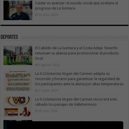
Cuidar es avanzar: el escudo social que sostiene el
progreso de La Gomera
19 julio, 2026
Deportes
El Cabildo de La Gomera y el Costa Adeje Tenerife
renuevan su alianza para promocionar el producto
local
3 agosto, 2026
La X Cicloturista Virgen del Carmen adapta su
recorrido y horario para garantizar la seguridad de
los participantes ante la alerta por altas temperaturas
31 julio, 2026
La X Cicloturista Virgen del Carmen recorrerá este
sábado los paisajes de Vallehermoso
30 julio, 2026
Valle Gran Rey acoge este sábado la VII Travesía a
Nado Isla Colombina