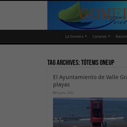
La Gomera
Canarias
Nacion
Tag Archives:
Tótems OneUP
El Ayuntamiento de Valle G
playas
6 julio, 2022