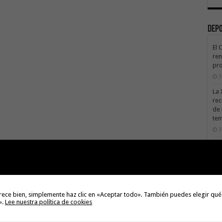
Dep
El 
ren
pro
3
La 
rec
de 
te
3
La 
sáb
3
Val
Na
rece bien, simplemente haz clic en «Aceptar todo». También puedes elegir qué
3
».
Lee nuestra política de cookies
El 