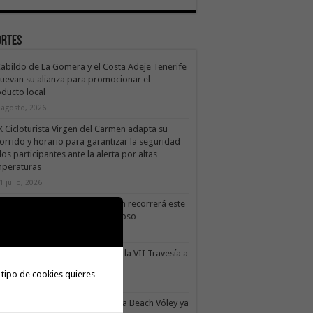
ortes
Cabildo de La Gomera y el Costa Adeje Tenerife
uevan su alianza para promocionar el
ducto local
 agosto, 2026
X Cicloturista Virgen del Carmen adapta su
orrido y horario para garantizar la seguridad
los participantes ante la alerta por altas
mperaturas
1 julio, 2026
X Cicloturista Virgen del Carmen recorrerá este
ado los paisajes de Vallehermoso
0 julio, 2026
le Gran Rey acoge este sábado la VII Travesía a
do Isla Colombina
 tipo de cookies quieres
0 julio, 2026
II torneo Autonómico Gomahara Beach Vóley ya