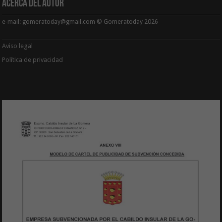
Acerca del Autor
e-mail: gomeratoday@gmail.com © Gomeratoday 2026
Aviso legal
Política de privacidad