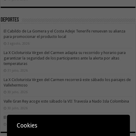
Deportes
El Cabildo de La Gomera y el Costa Adeje Tenerife renuevan su alianza
para promocionar el producto local
3 agosto, 2026
La X Cicloturista Virgen del Carmen adapta su recorrido y horario para
garantizar la seguridad de los participantes ante la alerta por altas
temperaturas
31 julio, 2026
La X Cicloturista Virgen del Carmen recorrerá este sábado los paisajes de
Vallehermoso
30 julio, 2026
Valle Gran Rey acoge este sábado la VII Travesía a Nado Isla Colombina
30 julio, 2026
El II torneo Autonómico Gomahara Beach Vóley ya tiene fecha
Cookies
27 julio, 2026