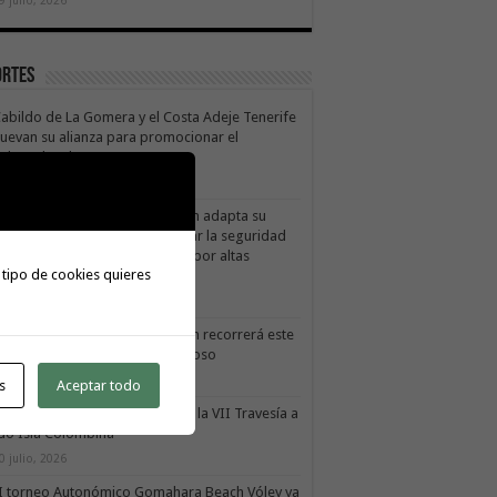
ortes
Cabildo de La Gomera y el Costa Adeje Tenerife
uevan su alianza para promocionar el
ducto local
 agosto, 2026
X Cicloturista Virgen del Carmen adapta su
orrido y horario para garantizar la seguridad
los participantes ante la alerta por altas
 tipo de cookies quieres
mperaturas
1 julio, 2026
X Cicloturista Virgen del Carmen recorrerá este
ado los paisajes de Vallehermoso
0 julio, 2026
s
Aceptar todo
le Gran Rey acoge este sábado la VII Travesía a
do Isla Colombina
0 julio, 2026
II torneo Autonómico Gomahara Beach Vóley ya