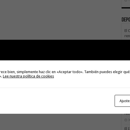
Dep
El 
ren
pro
3
La 
rec
de 
rece bien, simplemente haz clic en «Aceptar todo». También puedes elegir qué
te
».
Lee nuestra política de cookies
3
La 
sáb
3
Ajuste
Val
Na
3
El 