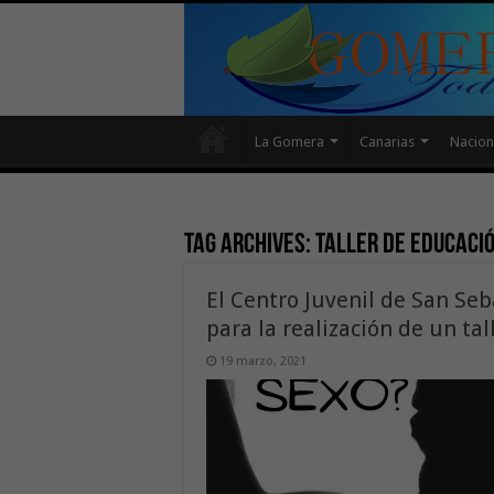
La Gomera
Canarias
Nacion
Tag Archives:
taller de educaci
El Centro Juvenil de San Se
para la realización de un ta
19 marzo, 2021