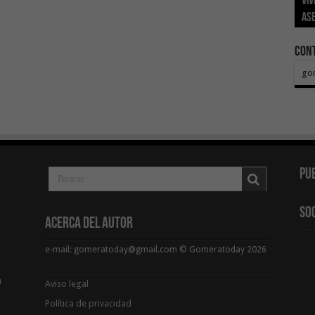
viv
los
El 
aut
aux
val
ase
eco
Sa
del
Pr
pa
Con
go
Pu
So
Acerca del Autor
e-mail: gomeratoday@gmail.com © Gomeratoday 2026
a
Aviso legal
Política de privacidad