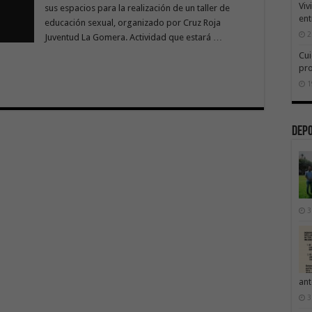
Viv
sus espacios para la realización de un taller de
ent
educación sexual, organizado por Cruz Roja
2
Juventud La Gomera. Actividad que estará …
Cui
pr
1
Dep
3
ant
3