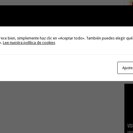
rece bien, simplemente haz clic en «Aceptar todo». También puedes elegir qué
».
Lee nuestra política de cookies
El 
tie
Ajuste
2
Vis
San
Tra
La 
El 