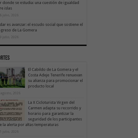
ir donde se estudia: una cuestión de igualdad
re islas
6 julio, 2026
dar es avanzar: el escudo social que sostiene el
ogreso de La Gomera
9 julio, 2026
ortes
El Cabildo de La Gomera y el
Costa Adeje Tenerife renuevan
su alianza para promocionar el
producto local
 agosto, 2026
La X Cicloturista Virgen del
Carmen adapta su recorrido y
horario para garantizar la
seguridad de los participantes
e la alerta por altas temperaturas
1 julio, 2026