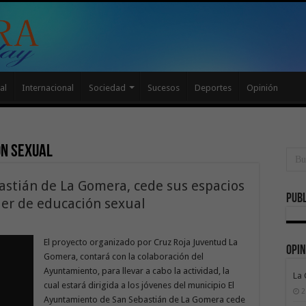
al
Internacional
Sociedad
Sucesos
Deportes
Opinión
ón sexual
bastián de La Gomera, cede sus espacios
Publ
ller de educación sexual
El proyecto organizado por Cruz Roja Juventud La
Opin
Gomera, contará con la colaboración del
Ayuntamiento, para llevar a cabo la actividad, la
La
cual estará dirigida a los jóvenes del municipio El
2
Ayuntamiento de San Sebastián de La Gomera cede