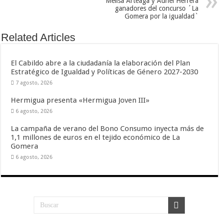
Melisa Arteaga y Adriel Herrera
nuestra web
ganadores del concurso ´La
funcione lo
Gomera por la igualdad`
mejor posible
durante tu
visita. Si
Related Articles
rechaza estas
cookies,
algunas
El Cabildo abre a la ciudadanía la elaboración del Plan
funcionalidades
Estratégico de Igualdad y Políticas de Género 2027-2030
desaparecerán
de la web.
7 agosto, 2026
Hermigua presenta «Hermigua Joven III»
Marketing
6 agosto, 2026
Al compartir tus
intereses y
La campaña de verano del Bono Consumo inyecta más de
comportamiento
1,1 millones de euros en el tejido económico de La
mientras visitas
Gomera
nuestro sitio,
aumentas la
6 agosto, 2026
posibilidad de
ver contenido y
ofertas
personalizados.