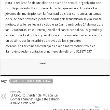
para la realización de un taller de educación sexual, organizado por
Necesarias
Cruz Roja Juventud La Gomera. Actividad que estará dirigida a los
Estas
jóvenes del municipio, con la finalidad de crear conciencia, en temas
cookies no
son
de relaciones sexuales y enfermedades de transmisión sexual.Por tal
opcionales.
motivo, el taller se llevará a cabo el próximo miércoles 24 de marzo, a
Son
necesarias
las 17:00 horas, en el Centro Juvenil del casco capitalino. Es gratuito y
para que
está enfocado al público juvenil. Con aforo limitado. Los interesados
funcione la
en asistir podrán inscribirse a través de los siguientes
web.
correos:
edgar.chinea@cruzroja.es
o
alba.marrero@cruzroja.es
.
También pueden contactar al número de teléfono 922871557.
Estadísticas
Para que
tweet
podamos
mejorar la
funcionalidad
y estructura
de la web, en
Tags
TALLER DE EDUCACIÓN SEXUAL
base a cómo
se usa la
web.
Previous
El Circuito Insular de Música ‘La
Gomera Suena’ llega este sábado
a Valle Gran Rey
Experiencia
Next
Para que