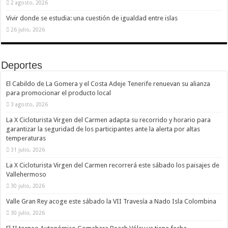
2 agosto, 2026
Vivir donde se estudia: una cuestión de igualdad entre islas
26 julio, 2026
Deportes
El Cabildo de La Gomera y el Costa Adeje Tenerife renuevan su alianza
para promocionar el producto local
3 agosto, 2026
La X Cicloturista Virgen del Carmen adapta su recorrido y horario para
garantizar la seguridad de los participantes ante la alerta por altas
temperaturas
31 julio, 2026
La X Cicloturista Virgen del Carmen recorrerá este sábado los paisajes de
Vallehermoso
30 julio, 2026
Valle Gran Rey acoge este sábado la VII Travesía a Nado Isla Colombina
30 julio, 2026