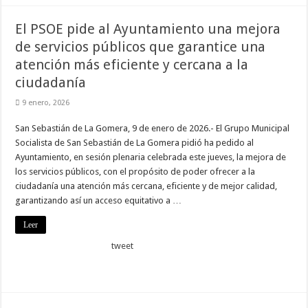
nuestra web
funcione lo
El PSOE pide al Ayuntamiento una mejora
mejor posible
durante tu
de servicios públicos que garantice una
visita. Si
rechaza estas
atención más eficiente y cercana a la
cookies,
ciudadanía
algunas
funcionalidades
desaparecerán
9 enero, 2026
de la web.
San Sebastián de La Gomera, 9 de enero de 2026.- El Grupo Municipal
Socialista de San Sebastián de La Gomera pidió ha pedido al
Marketing
Ayuntamiento, en sesión plenaria celebrada este jueves, la mejora de
Al compartir tus
los servicios públicos, con el propósito de poder ofrecer a la
intereses y
comportamiento
ciudadanía una atención más cercana, eficiente y de mejor calidad,
mientras visitas
garantizando así un acceso equitativo a …
nuestro sitio,
aumentas la
Leer
posibilidad de
ver contenido y
tweet
ofertas
personalizados.