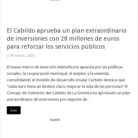
Necesarias
Estas
cookies no
son
opcionales.
El Cabildo aprueba un plan extraordinario
Son
de inversiones con 28 millones de euros
necesarias
para que
para reforzar los servicios públicos
funcione la
web.
24 marzo, 2026
El nuevo marco de inversión intensifica la apuesta por las políticas
Estadísticas
sociales, la cooperación municipal, el empleo y la vivienda,
Para que
consolidando el modelo de desarrollo insular Curbelo destaca que
podamos
mejorar la
“cada euro tiene un destino claro: mejorar la vida de las personas” El
funcionalidad
Consejo de Gobierno del Cabildo de La Gomera ha aprobado un plan
y estructura
de la web, en
extraordinario de inversiones por importe de …
base a cómo
se usa la
Leer
web.
tweet
Experiencia
Para que